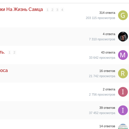
чки На Жизнь Самца
1
2
3
4
314
ответа
203 115
просмотров
4
ответа
7 310
просмотров
ть.
1
2
43
ответа
33 642
просмотра
лоса
16
ответов
21 742
просмотра
2
ответа
2 756
просмотров
39
ответов
37 452
просмотра
14
ответов