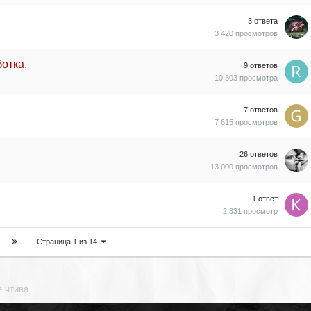
3
ответа
3 420
просмотров
отка.
9
ответов
10 303
просмотра
7
ответов
7 615
просмотров
26
ответов
13 000
просмотров
1
ответ
2 331
просмотр
Страница 1 из 14
 чтива