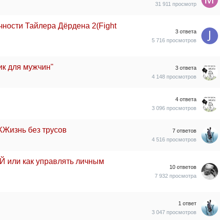
31 911
просмотр
чности Тайлера Дёрдена 2(Fight
3
ответа
5 716
просмотров
к для мужчин"
3
ответа
4 148
просмотров
4
ответа
3 096
просмотров
ЖЖизнь без трусов
7
ответов
4 516
просмотров
ли как управлять личным
10
ответов
7 932
просмотра
1
ответ
3 047
просмотров