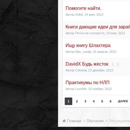
Помогите найти.
Автор
Xnikit
,
14 мая, 2013
Книги дающие идеи для зараб
Автор
Почти не считается
,
13 мая, 2012
Ищу книгу Шлахтера
Автор
Max_vanila
,
15 апреля, 2012
DavidX Будь жесток
1
2
Автор
Criminal
,
23 декабря, 2012
Практикумы по НЛП
Автор
LoveMe
,
10 ноября, 2013
1
2
3
4
5
6
ДАЛЕЕ
Главная
Обучение
Обсуждение