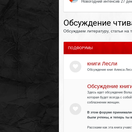
Новогодний интенсив 27 де
Обсуждение чтив
Обсуждаем литературу, статьи на 
ПОДФОРУМЫ
книги Лесли
Обсуждение книг Алекса Лес
Обсуждение книги
Здесь идет обсуждение Волш
которая будет всегда с собой
соблазнении женщин.
В этом форуме принимались
были учтены, и теперь ты в
Расскажи как эта книга учав