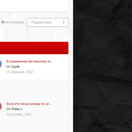
Авторизация
Подписчики
7
В упражнении Автоматизм из…
От
Daniil
16 февраля, 2022
Если кто писал шпоры по кн…
От
PoMa s
12 октября, 2017