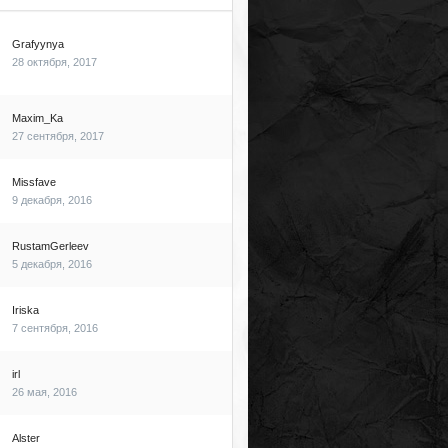
Grafyynya
28 октября, 2017
Maxim_Ka
27 сентября, 2017
Missfave
9 декабря, 2016
RustamGerleev
5 декабря, 2016
Iriska
7 сентября, 2016
irl
26 мая, 2016
Alster