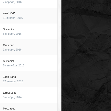
7 апреля, 2016
AleX_XelA
11 января, 2016
Suvlehim
6 января, 2016
Guderian
1 января, 2016
Suvlehim
5 сентября, 2015
Jack Bang
17 января, 2015
turbosuslic
5 ноября, 2014
Мерзавец