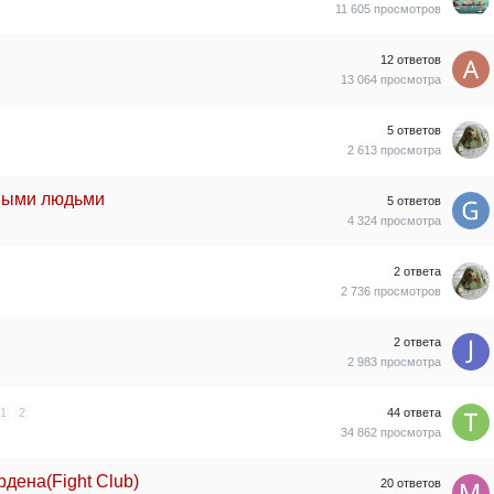
11 605
просмотров
12
ответов
13 064
просмотра
5
ответов
2 613
просмотра
сными людьми
5
ответов
4 324
просмотра
2
ответа
2 736
просмотров
2
ответа
2 983
просмотра
1
2
44
ответа
34 862
просмотра
дена(Fight Club)
20
ответов