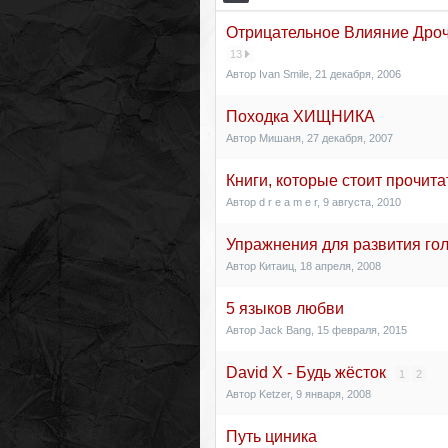
Отрицательное Влияние Дро
13
Автор
Ivan Smile
,
21 декабря, 2006
Походка ХИЩНИКА
Автор
Мишаня
,
27 декабря, 2007
Книги, которые стоит прочита
Автор
d r e a m e r
,
9 августа, 2010
Упражнения для развития го
Автор
Китаиц
,
18 апреля, 2008
5 языков любви
Автор
Jack Bang
,
15 февраля, 2015
David X - Будь жёсток
1
2
Автор
Ketzer
,
9 января, 2008
Путь циника