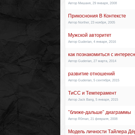
Автор
Мишаня
,
29 января, 2008
Прикоснония В Контексте
Автор
Norther
,
23 ноября, 2005
Мужской авторитет
Автор
Guderian
,
4 января, 2016
как познакомиться с интере
Автор
Guderian
,
27 марта, 2014
развитие отношений
Автор
Guderian
,
5 сентября, 2015
ТиСС и Темперамент
Автор
Jack Bang
,
5 января, 2015
"ближе-дальше" диаграммы
Автор
R0man
,
21 февраля, 2008
Модель личности Тайлера Дёр