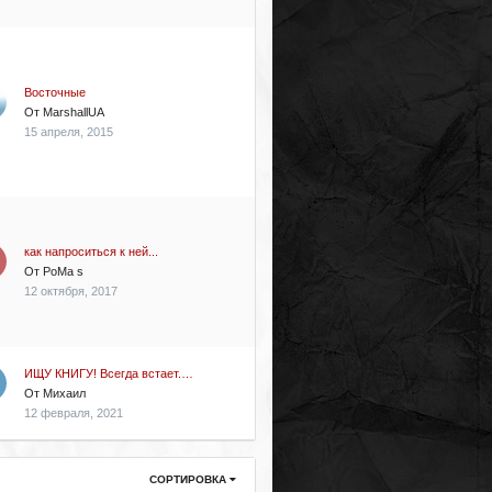
Восточные
От
MarshallUA
15 апреля, 2015
как напроситься к ней...
От
PoMa s
12 октября, 2017
ИЩУ КНИГУ! Всегда встает.…
От
Михаил
12 февраля, 2021
СОРТИРОВКА