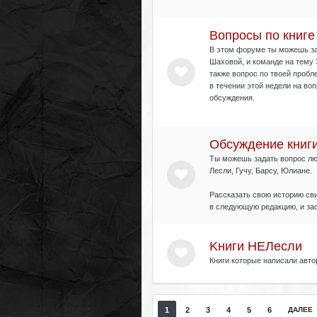
Вопросы по книге 
В этом форуме ты можешь за
Шаховой, и команде на тему 
также вопрос по твоей пробл
в течении этой недели на во
обсуждения.
Обсуждение книги 
Ты можешь задать вопрос люд
Лесли, Гучу, Барсу, Юлиане.
Рассказать свою историю сви
в следующую редакцию, и зас
Kниги НЕЛесли
Книги которые написали авто
1
2
3
4
5
6
ДАЛЕЕ