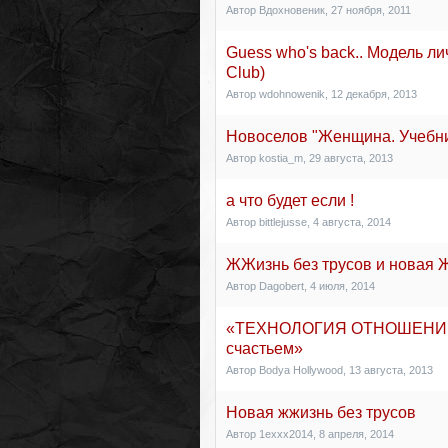
Автор
Вдохновеник
,
27 ноября, 2011
Guess who's back.. Модель ли
Club)
Автор
wdohnowenik
,
12 декабря, 2013
Новоселов "Женщина. Учебни
Автор
kostia_m
,
29 августа, 2013
а что будет если !
Автор
bittlejusse
,
4 августа, 2014
ЖЖизнь без трусов и новая 
Автор
Dagobert
,
4 июля, 2014
«ТЕХНОЛОГИЯ ОТНОШЕНИЙ и
счастьем»
Автор
Bodya Hollywood
,
13 августа, 2013
Новая жжизнь без трусов
Автор
1exxx2014
,
8 апреля, 2014