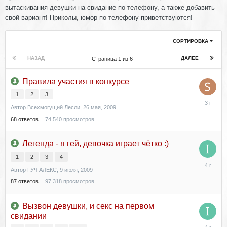
вытаскивания девушки на свидание по телефону, а также добавить
свой вариант! Приколы, юмор по телефону приветствуются!
СОРТИРОВКА
НАЗАД
ДАЛЕЕ
Страница 1 из 6
Правила участия в конкурсе
1
2
3
16
Автор
Всехмогущий Лесли
,
26 мая, 2009
августа,
2022
68
ответов
74 540
просмотров
Легенда - я гей, девочка играет чётко :)
1
2
3
4
21
Автор
ГУЧ АЛЕКС
,
9 июля, 2009
февраля,
2022
87
ответов
97 318
просмотров
Вызвон девушки, и секс на первом
свидании
20