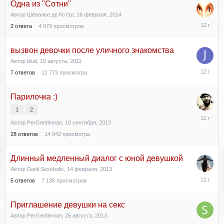
Одна из "Сотни"
Автор
Шевалье де Кстэр
,
16 февраля, 2014
20
2
ответа
4 079
просмотров
марта,
2014
вызвон девочки после уличного знакомства
Автор
blud
,
15 августа, 2011
21
7
ответов
12 773
просмотра
января,
2014
Парилочка :)
1
2
6
Автор
PerGentleman
,
10 сентября, 2013
января,
2014
28
ответов
14 042
просмотра
Длинный медленный диалог с юной девушкой
Автор
Danil Sexoholic
,
14 февраля, 2013
24
5
ответов
7 136
просмотров
ноября,
2013
Приглашение девушки на секс
Автор
PerGentleman
,
26 августа, 2013
8