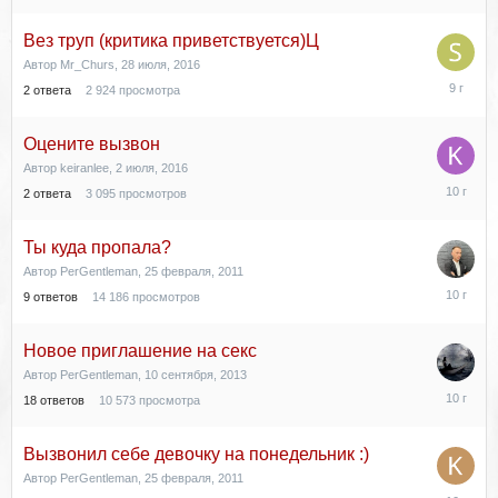
Вез труп (критика приветствуется)Ц
Автор
Mr_Churs
,
28 июля, 2016
26
2
ответа
2 924
просмотра
сентября,
2016
Оцените вызвон
Автор
keiranlee
,
2 июля, 2016
3
2
ответа
3 095
просмотров
июля,
2016
Ты куда пропала?
Автор
PerGentleman
,
25 февраля, 2011
22
9
ответов
14 186
просмотров
июня,
2016
Новое приглашение на секс
Автор
PerGentleman
,
10 сентября, 2013
4
18
ответов
10 573
просмотра
марта,
2016
Вызвонил себе девочку на понедельник :)
Автор
PerGentleman
,
25 февраля, 2011
2