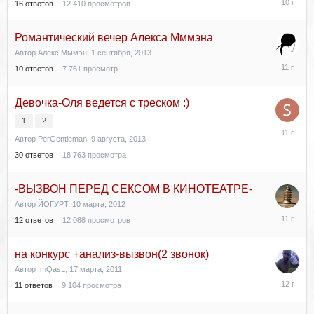
16
ответов
12 410
просмотров
февраля,
2016
Романтический вечер Алекса Мммэна
Автор
Алекс Мммэн
,
1 сентября, 2013
16
10
ответов
7 761
просмотр
июня,
2015
Девочка-Оля ведется с треском :)
1
2
19
Автор
PerGentleman
,
9 августа, 2013
октября,
2014
30
ответов
18 763
просмотра
-ВЫЗВОН ПЕРЕД СЕКСОМ В КИНОТЕАТРЕ-
Автор
ЙОГУРТ
,
10 марта, 2012
29
12
ответов
12 088
просмотров
августа,
2014
на конкурс +анализ-вызвон(2 звонок)
Автор
ImQasL
,
17 марта, 2011
5
11
ответов
9 104
просмотра
апреля,
2014