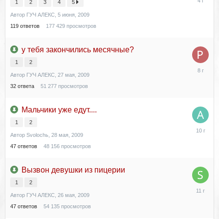
1
2
3
4
5
февраля,
Автор
ГУЧ АЛЕКС
,
5 июня, 2009
2022
119
ответов
177 429
просмотров
у тебя закончились месячные?
1
2
12
Автор
ГУЧ АЛЕКС
,
27 мая, 2009
октября,
2017
32
ответа
51 277
просмотров
Мальчики уже едут....
1
2
6
Автор
Svolochь
,
28 мая, 2009
февраля,
2016
47
ответов
48 156
просмотров
Вызвон девушки из пицерии
1
2
22
Автор
ГУЧ АЛЕКС
,
26 мая, 2009
февраля,
2015
47
ответов
54 135
просмотров