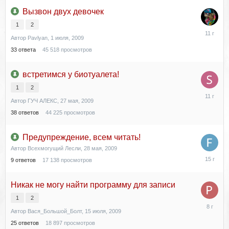
Вызвон двух девочек
1
2
16
Автор
Pavlyan
,
1 июля, 2009
января,
2015
33
ответа
45 518
просмотров
встретимся у биотуалета!
1
2
27
Автор
ГУЧ АЛЕКС
,
27 мая, 2009
ноября,
2014
38
ответов
44 225
просмотров
Предупреждение, всем читать!
Автор
Всехмогущий Лесли
,
28 мая, 2009
25
9
ответов
17 138
просмотров
ноября,
2010
Никак не могу найти программу для записи
1
2
2
Автор
Вася_Большой_Болт
,
15 июля, 2009
октября,
2017
25
ответов
18 897
просмотров