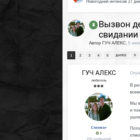
Новогодний интенсив 27 де
Вызвон де
свидании
Автор
ГУЧ АЛЕКС
,
5 июн
1
2
3
4
5
ДАЛЕЕ
ГУЧ АЛЕКС
Опуб
любитель
В ре
всем
Мы в
и по
ушла
Стиляга+
Пото
3
отмо
165 сообщений