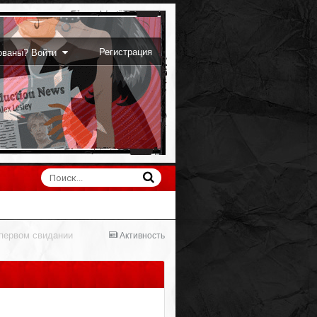
Регистрация
рованы? Войти
 первом свидании
Активность