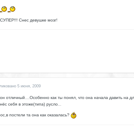
СУПЕР!!! Снес девушке мозг!
ликовано
5 июня, 2009
он отличный....Особенно как ты понял, что она начала давить на 
нёс себя в этоже(типа) русло...
ос,в постели та она как оказалась?