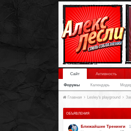
Сайт
Активность
Форумы
Календарь
Моде
Главная
Lesley's playground
За
ОБЪЯВЛЕНИЯ
Ближайшие Тренинги
1