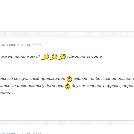
ликовано
5 июня, 2009
 жжёт напалмом !!!
Юмор на высоте
льный сексуальный провакатор
влияет на бессознательное 
уальные инстинкты у девчёнки
двухсмысленные фразы, перев
рить ....
ликовано
5 июня, 2009