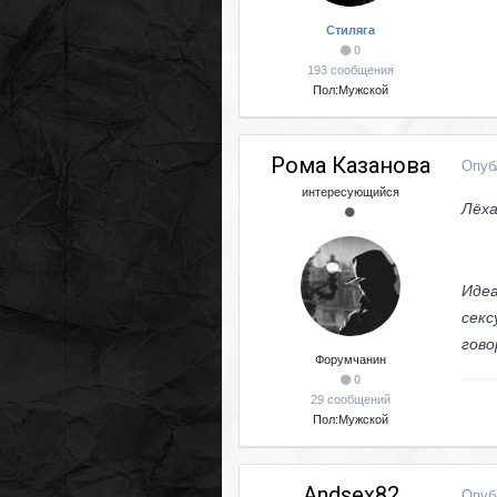
Стиляга
0
193 сообщения
Пол:
Мужской
Рома Казанова
Опуб
интересующийся
Лёха
Идеа
секс
гово
Форумчанин
0
29 сообщений
Пол:
Мужской
Andsex82
Опуб