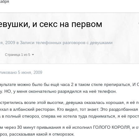
кабря
вушки, и секс на первом
я, 2009
в
Записи телефонных разговоров с девушками
Страница 1 из 5
ликовано
5 июня, 2009
зультате можно было бы ещё часа 2 в таком стиле препираться, 
у. НО, у меня окончательно разрядился на неё телефон.
стретились возле этой высотки, девушка оказалась хорошая, я её 
ехал в албанский ресторан. Кто видел, тот знает. Это раздолбанна
 в полный отмороз, сперва не хотела туда подниматься, я её прос
м через 30 минут привыкания я ей исполнил ГОЛОГО КОРОЛЯ, и от
роз, рассказывая какой я отморозок.