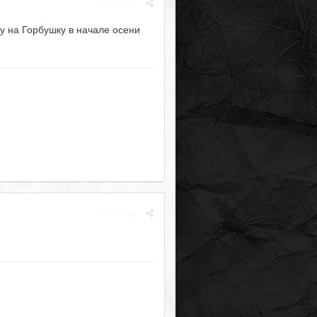
Жалоба
жу на Горбушку в начале осени
Жалоба