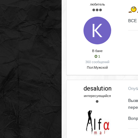
любитель
ВСЕ 
В бане
1
360 сообщений
Пол:
Мужской
desalution
Опуб
интересующийся
Вызв
пере
Вопр