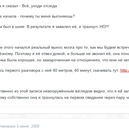
а я сказал - Всё, уходи отсюда
а начала - почему ты меня выгоняешь?
м был в шоке. В результате я завалил её, и трахнул. НО!!!
е этого начался реальный вынос мозга про то, как мы будем встреча
ёзному. Поэтому я её отвез домой, и больше не звонил ей, она пон
чка была хорошая, но замароченная на отношениях, что мне не ак
сь первого разговора с ней 40 метров, 40 минут, скачивать тут:
http
твенно из этой записи невооружённым взглядом видно, что я ей зап
ому собственно она и трахнулась на первом свидании через пару 
ликовано
5 июня, 2009