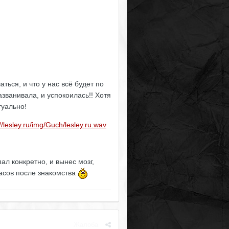
ться, и что у нас всё будет по
азванивала, и успокоилась!! Хотя
туально!
://lesley.ru/img/Guch/lesley.ru.wav
ал конкретно, и вынес мозг,
часов после знакомства
Жалоба