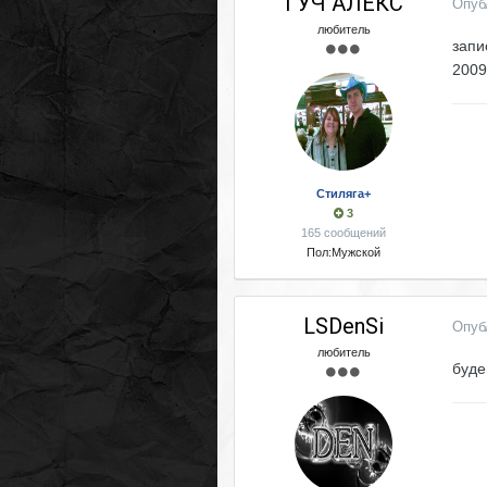
ГУЧ АЛЕКС
Опуб
любитель
запи
2009
Стиляга+
3
165 сообщений
Пол:
Мужской
LSDenSi
Опуб
любитель
буде