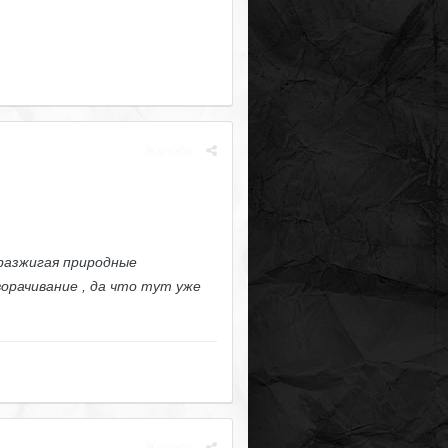
Жалоба
разжигая природные
орачивание , да что тут уже
Жалоба