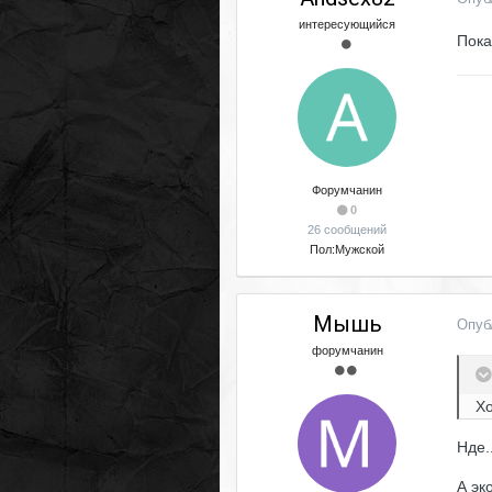
интересующийся
Пока
Форумчанин
0
26 сообщений
Пол:
Мужской
Мышь
Опуб
форумчанин
Хо
Нде.
А эк