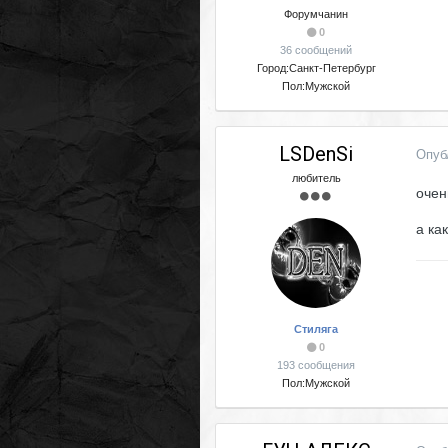
Форумчанин
0
36 сообщений
Город:
Санкт-Петербург
Пол:
Мужской
LSDenSi
Опуб
любитель
очен
а ка
Стиляга
0
193 сообщения
Пол:
Мужской