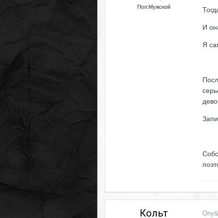
Пол:
Мужской
Тогд
И он
Я са
Посл
серь
дево
Запи
Собс
поэт
Кольт
Опуб