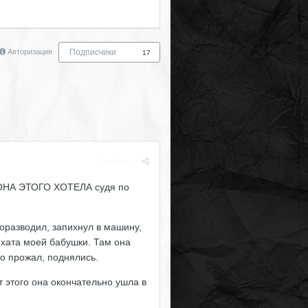
Авторизация
Подписчики
17
Жалоба
И ОНА ЭТОГО ХОТЕЛА судя по
поразводил, запихнул в машину,
я хата моей бабушки. Там она
то прожал, поднялись.
 этого она окончательно ушла в