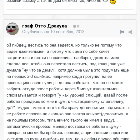
резинки возьму а так не дам ей либо так, либо не как
граф Отто Дракула
0
Опубликовано
10 сентября, 2013
ой пи3дец. вестись то она ведется. но только не потому что
ведет джентельмен, а потому что сама по себе хочет
встретиться и фотки понравились. наоборот, джентельмен
сделал все, чтобы она перестала вестись, под конец она уже
думала "ну что за дебил", хотя должна была это подумать еще
на первых 2-3 ошибках. например когда протупил на ее
провокацию насчет улицы где она работает - что он ее может
забрать оттуда после работы. через 5 минут джентельмен
спохватывается и говорит "у как удобно! слющий, давай после
работы приедешь ко мне в цум, к чистакровному славъянину,
да?". мудак. вместо того чтобы сразу договориться подъехать к
ее работе спросив во сколько она завтра кончает(деловитым, а
не пошлым голосом, типа ничего такого не имел в виду)...
автоматически прое6ал маневр доставки от работы к цуму -
прекрасно могли бы пройтись пешком, а при наличии парка или
кустиков по пути и вые6ать ее там. но в любом случае общение,