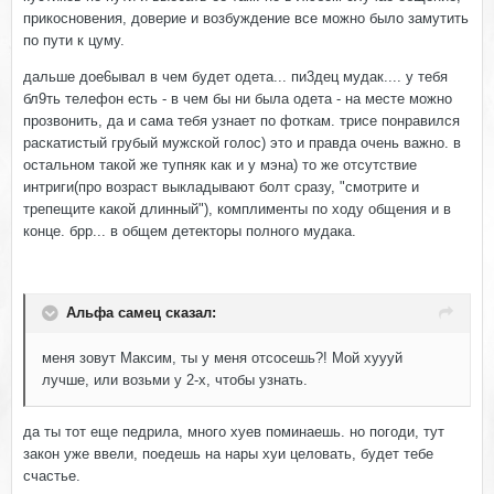
прикосновения, доверие и возбуждение все можно было замутить
по пути к цуму.
дальше дое6ывал в чем будет одета... пи3дец мудак.... у тебя
бл9ть телефон есть - в чем бы ни была одета - на месте можно
прозвонить, да и сама тебя узнает по фоткам. трисе понравился
раскатистый грубый мужской голос) это и правда очень важно. в
остальном такой же тупняк как и у мэна) то же отсутствие
интриги(про возраст выкладывают болт сразу, "смотрите и
трепещите какой длинный"), комплименты по ходу общения и в
конце. брр... в общем детекторы полного мудака.
Альфа самец сказал:
меня зовут Максим, ты у меня отсосешь?! Мой хуууй
лучше, или возьми у 2-х, чтобы узнать.
да ты тот еще пeдрила, много хyев поминаешь. но погоди, тут
закон уже ввели, поедешь на нары хyи целовать, будет тебе
счастье.