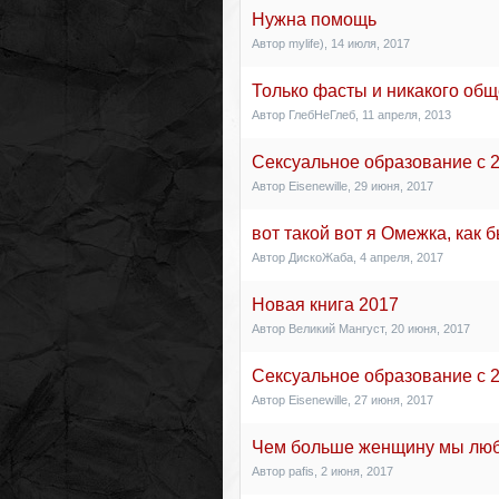
Нужна помощь
Автор
mylife)
,
14 июля, 2017
Только фасты и никакого об
Автор
ГлебНеГлеб
,
11 апреля, 2013
Сексуальное образование с 2
Автор
Eisenewille
,
29 июня, 2017
вот такой вот я Омежка, как б
Автор
ДискоЖаба
,
4 апреля, 2017
Новая книга 2017
Автор
Великий Мангуст
,
20 июня, 2017
Сексуальное образование с 2
Автор
Eisenewille
,
27 июня, 2017
Чем больше женщину мы люб
Автор
pafis
,
2 июня, 2017