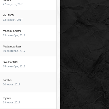
27 августа, 2019
alex1985
12 ноября, 2017
MadamLanister
19 сентября, 2017
MadamLanister
19 сентября, 2017
Svetlana819
15 сентября, 2017
bombei
20 июля, 2017
mylife)
19 июля, 2017