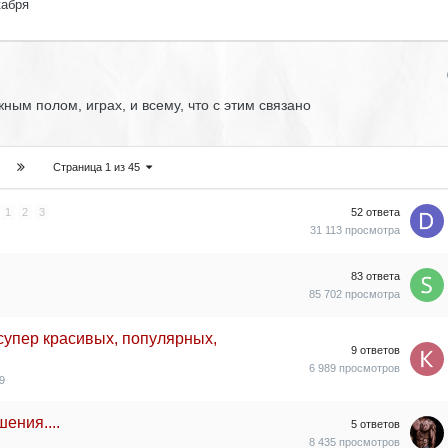
кабря
ным полом, играх, и всему, что с этим связано
Страница 1 из 45
1
2
3
52
ответа
31 113
просмотра
83
ответа
85 702
просмотра
супер красивых, популярных,
9
ответов
6 989
просмотров
9
ения....
5
ответов
8 435
просмотров