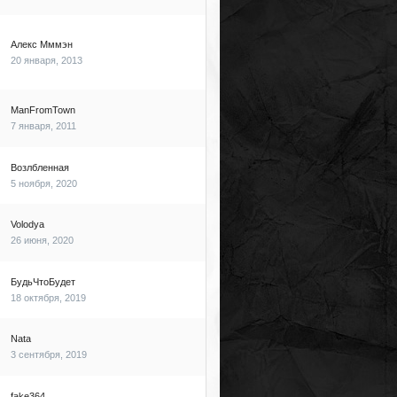
Алекс Мммэн
20 января, 2013
ManFromTown
7 января, 2011
Возлбленная
5 ноября, 2020
Volodya
26 июня, 2020
БудьЧтоБудет
18 октября, 2019
Nata
3 сентября, 2019
fake364