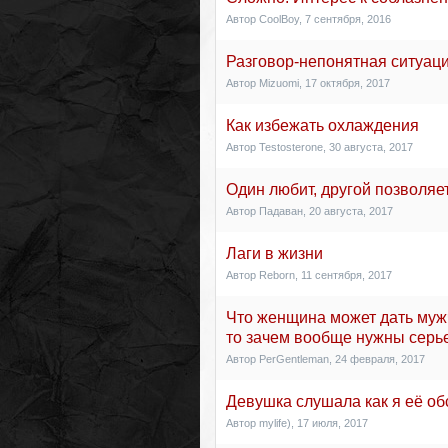
Автор
CoolBoy
,
7 сентября, 2016
Разговор-непонятная ситуаци
Автор
Mizuomi
,
17 октября, 2017
Как избежать охлаждения
Автор
Testosterone
,
30 августа, 2017
Один любит, другой позволяе
Автор
Падаван
,
20 августа, 2017
Лаги в жизни
Автор
Reborn
,
11 сентября, 2017
Что женщина может дать мужч
то зачем вообще нужны сер
Автор
PerGentleman
,
24 февраля, 2017
Девушка слушала как я её об
Автор
mylife)
,
17 июля, 2017