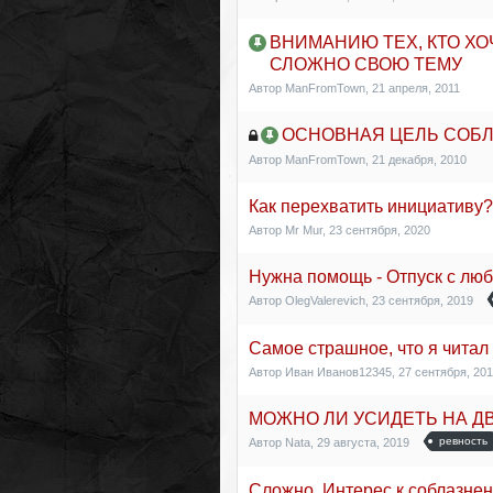
ВНИМАНИЮ ТЕХ, КТО ХО
СЛОЖНО СВОЮ ТЕМУ
Автор
ManFromTown
,
21 апреля, 2011
ОСНОВНАЯ ЦЕЛЬ СОБ
Автор
ManFromTown
,
21 декабря, 2010
Как перехватить инициативу?
Автор
Mr Mur
,
23 сентября, 2020
Нужна помощь - Отпуск с лю
Автор
OlegValerevich
,
23 сентября, 2019
Самое страшное, что я читал
Автор
Иван Иванов12345
,
27 сентября, 20
МОЖНО ЛИ УСИДЕТЬ НА ДВ
ревность
Автор
Nata
,
29 августа, 2019
Сложно. Интерес к соблазне