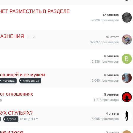
ЧЕТ РАЗМЕСТИТЬ В РАЗДЕЛЕ
12
ответов
9 226
просмотров
ЛАЗНЕНИЯ
1
2
41
ответ
32 037
просмотров
6
ответов
2 136
просмотров
бовницей и ее мужем
6
ответов
2 040
просмотров
легенда
любовница
 от отношениях
5
ответов
1 713
просмотра
19
УХ СТУЛЬЯХ?
4
ответа
3 095
просмотров
(и ещё 4 )
друзья
нию и тюдю
2
ответа