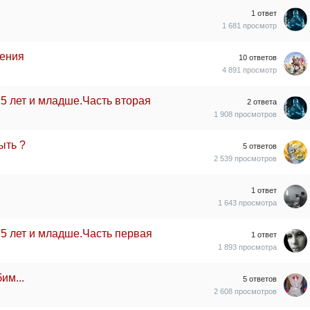
1
ответ
1 681
просмотр
щения
10
ответов
4 891
просмотр
5 лет и младше.Часть вторая
2
ответа
1 908
просмотров
ыть ?
5
ответов
2 539
просмотров
1
ответ
1 643
просмотра
5 лет и младше.Часть первая
1
ответ
1 893
просмотра
им...
5
ответов
2 608
просмотров