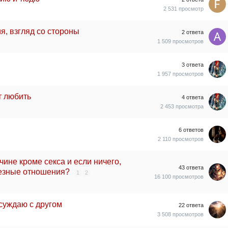
2 531
просмотр
я, взгляд со стороны
2
ответа
1 509
просмотров
3
ответа
1 957
просмотров
т любить
4
ответа
2 453
просмотра
6
ответов
2 110
просмотров
ине кроме секса и если ничего,
43
ответа
ьезные отношения?
1
2
16 100
просмотров
суждаю с другом
22
ответа
3 508
просмотров