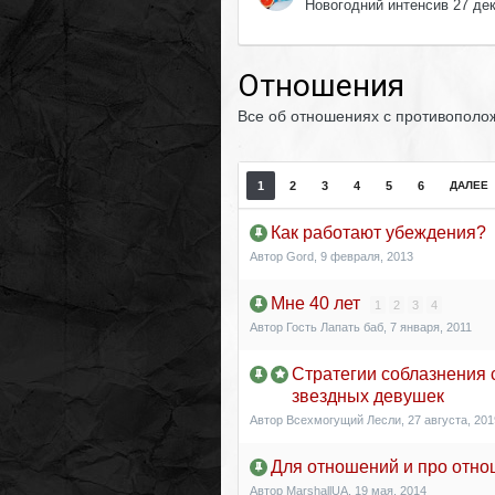
Новогодний интенсив 27 де
Отношения
Все об отношениях с противополож
1
2
3
4
5
6
ДАЛЕЕ
Как работают убеждения?
Автор
Gord
,
9 февраля, 2013
Мне 40 лет
1
2
3
4
Автор Гость Лапать баб,
7 января, 2011
Стратегии соблазнения 
звездных девушек
Автор
Всехмогущий Лесли
,
27 августа, 201
Для отношений и про отнош
Автор
MarshallUA
,
19 мая, 2014