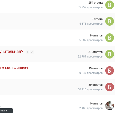
254
ответа
85 257
просмотров
2
ответа
4 375
просмотров
8
ответов
5 087
просмотров
оучительная?
1
2
37
ответов
32 787
просмотров
и о мальчишках
15
ответов
9 847
просмотров
39
ответов
30 718
просмотров
0
ответов
9
2 468
просмотров
#алекслесли #лесли #мемлесли #конкурс #приз #мемы #мем