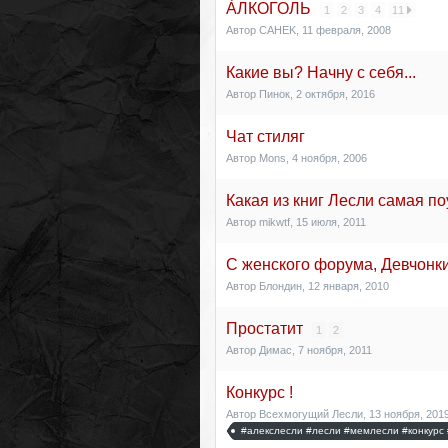
ÀЛКОГОЛЬ
1
2
3
4
11
Автор
CAHEK
,
11 февраля, 2008
Какие вы? Начну с себя...
Автор
Пинок
,
2 октября, 2016
Чат стиляг
Автор
Mons
,
4 ноября, 2006
Какая из книг Лесли самая п
Автор
mikwtf
,
15 июля, 2011
С женского форума, Девчонк
Автор
Блондин
,
12 января, 2010
Простатит
1
2
Автор
Димaс
,
7 ноября, 2011
Конкурс !
Автор
Всехмогущий Лесли
,
13 ноября, 201