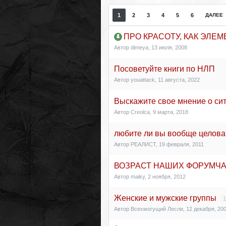
1
2
3
4
5
6
ДАЛЕЕ
ПРО КРАСОТУ, КАК ЭЛЕ
Автор
dimeya
,
13 июля, 2008
Посоветуйте книги по НЛП
Автор
youattack
,
11 августа, 2022
Выскажите свое мнение о си
Автор
Creolca
,
9 марта, 2018
любите ли вы вообще целов
Автор
РЕАЛИСТ
,
19 февраля, 2011
ВОЗРАСТ НАШИХ ФОРУМЧА
Автор
maiky
,
2 ноября, 2012
Женские и мужские группы
1
Автор
Всехмогущий Лесли
,
12 декабря, 20