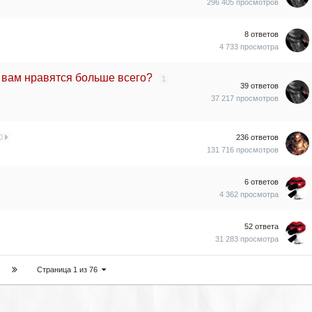
296 405
просмотров
8
ответов
4 733
просмотра
 вам нравятся больше всего?
1
39
ответов
37 217
просмотров
0
236
ответов
131 716
просмотров
6
ответов
4 362
просмотра
52
ответа
31 283
просмотра
Страница 1 из 76