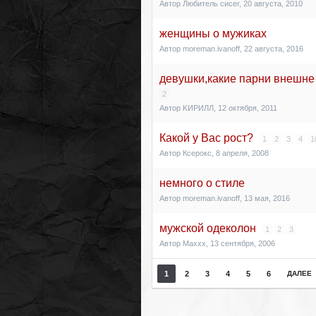
Автор
Любитель сисег
,
20 августа, 2010
женщины о мужиках
Автор
moreman.ivanoff
,
22 августа, 2016
девушки,какие парни внешне
2
Автор
KИРИЛЛ
,
12 октября, 2011
Какой у Вас рост?
1
2
3
4
1
Автор
Ксерокс
,
8 апреля, 2008
немного о стиле
Автор
moreman.ivanoff
,
13 мая, 2016
мужской одеколон
1
2
3
Автор
Maxxx
,
13 сентября, 2006
1
2
3
4
5
6
ДАЛЕЕ