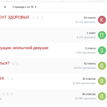
Страница 1 из 76
МЕНТ ЗДОРОВЬЯ.
1
2
3
53
ответа
42 421
просмотр
1
ответ
8 211
просмотр
туации, неопытной девушке
2
ответа
1 303
просмотра
аться?
1
2
42
ответа
18 532
просмотра
Н!
1
2
30
ответов
11 818
просмотров
2
3
4
80
ответов
53 381
просмотр
05