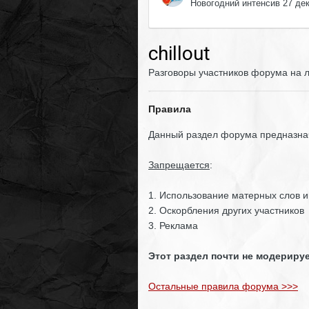
Новогодний интенсив 27 де
chillout
Разговоры участников форума на лю
Правила
Данный раздел форума предназна
Запрещается
:
1. Использование матерных слов 
2. Оскорбления других участников
3. Реклама
Этот раздел почти не модериру
Остальные правила форума >>>