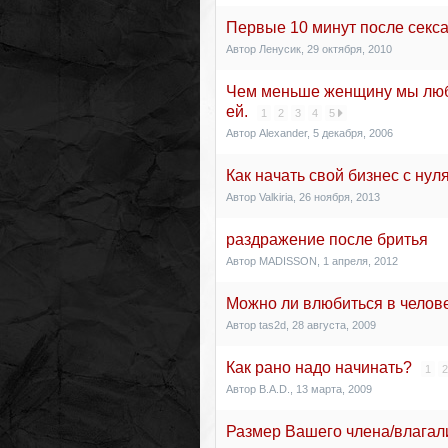
Первые 10 минут после секс
Автор
Ленусик
,
29 октября, 2010
Чем меньше женщину мы люб
ей.
1
2
3
4
5
Автор
Alexander
,
5 декабря, 2006
Как начать свой бизнес с нул
Автор
Valkiria
,
26 ноября, 2013
раздражение после бритья
Автор
MADISSON
,
1 апреля, 2012
Можно ли влюбиться в челов
Автор
tas2d
,
28 августа, 2009
Как рано надо начинать?
1
2
Автор
B.A.D.
,
13 марта, 2009
Размер Вашего члена/влага