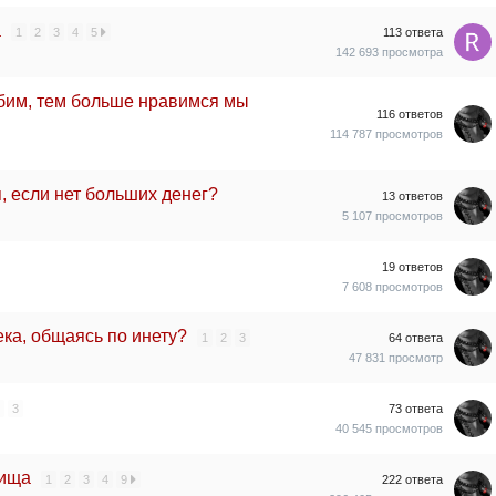
а
1
2
3
4
5
113
ответа
142 693
просмотра
им, тем больше нравимся мы
116
ответов
114 787
просмотров
я, если нет больших денег?
13
ответов
5 107
просмотров
19
ответов
7 608
просмотров
ека, общаясь по инету?
1
2
3
64
ответа
47 831
просмотр
3
73
ответа
40 545
просмотров
лища
1
2
3
4
9
222
ответа