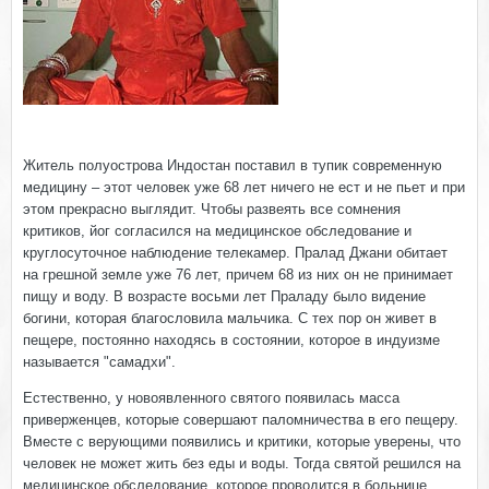
Житель полуострова Индостан поставил в тупик современную
медицину – этот человек уже 68 лет ничего не ест и не пьет и при
этом прекрасно выглядит. Чтобы развеять все сомнения
критиков, йог согласился на медицинское обследование и
круглосуточное наблюдение телекамер. Пралад Джани обитает
на грешной земле уже 76 лет, причем 68 из них он не принимает
пищу и воду. В возрасте восьми лет Праладу было видение
богини, которая благословила мальчика. С тех пор он живет в
пещере, постоянно находясь в состоянии, которое в индуизме
называется "самадхи".
Естественно, у новоявленного святого появилась масса
приверженцев, которые совершают паломничества в его пещеру.
Вместе с верующими появились и критики, которые уверены, что
человек не может жить без еды и воды. Тогда святой решился на
медицинское обследование, которое проводится в больнице