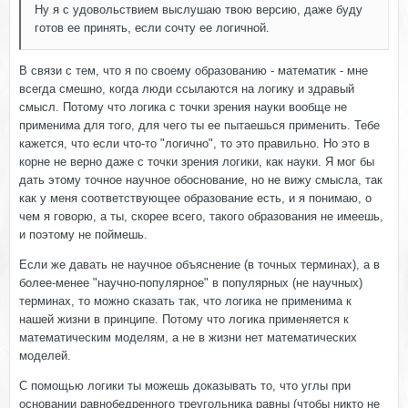
Ну я с удовольствием выслушаю твою версию, даже буду
готов ее принять, если сочту ее логичной.
В связи с тем, что я по своему образованию - математик - мне
всегда смешно, когда люди ссылаются на логику и здравый
смысл. Потому что логика с точки зрения науки вообще не
применима для того, для чего ты ее пытаешься применить. Тебе
кажется, что если что-то "логично", то это правильно. Но это в
корне не верно даже с точки зрения логики, как науки. Я мог бы
дать этому точное научное обоснование, но не вижу смысла, так
как у меня соответствующее образование есть, и я понимаю, о
чем я говорю, а ты, скорее всего, такого образования не имеешь,
и поэтому не поймешь.
Если же давать не научное объяснение (в точных терминах), а в
более-менее "научно-популярное" в популярных (не научных)
терминах, то можно сказать так, что логика не применима к
нашей жизни в принципе. Потому что логика применяется к
математическим моделям, а не в жизни нет математических
моделей.
С помощью логики ты можешь доказывать то, что углы при
основании равнобедренного треугольника равны (чтобы никто не