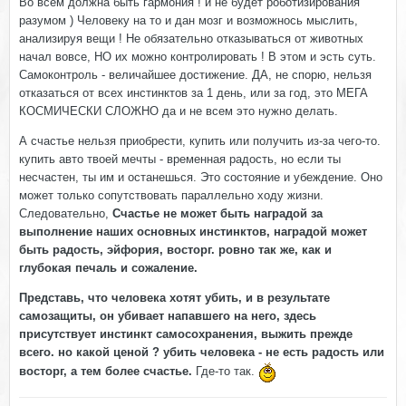
Во всем должна быть гармония ! и не будет роботизирования
разумом ) Человеку на то и дан мозг и возможнось мыслить,
анализируя вещи ! Не обязательно отказываться от животных
начал вовсе, НО их можно контролировать ! В этом и эсть суть.
Самоконтроль - величайшее достижение. ДА, не спорю, нельзя
отказаться от всех инстинктов за 1 день, или за год, это МЕГА
КОСМИЧЕСКИ СЛОЖНО да и не всем это нужно делать.
А счастье нельзя приобрести, купить или получить из-за чего-то.
купить авто твоей мечты - временная радость, но если ты
несчастен, ты им и останешься. Это состояние и убеждение. Оно
может только сопутствовать параллельно ходу жизни.
Следовательно,
Счастье не может быть наградой за
выполнение наших основных инстинктов, наградой может
быть радость, эйфория, восторг. ровно так же, как и
глубокая печаль и сожаление.
Представь, что человека хотят убить, и в результате
самозащиты, он убивает напавшего на него, здесь
присутствует инстинкт самосохранения, выжить прежде
всего. но какой ценой ? убить человека - не есть радость или
восторг, а тем более счастье.
Где-то так.