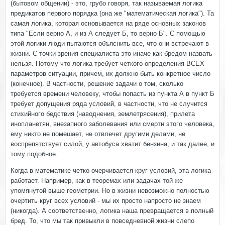
(бытовом общении) - это, грубо говоря, так называемая логика
предикатов первого порядка (она же "математическая логика"). Та
самая логика, которая основывается на ряде основных законов
типа "Если верно А, и из А следует Б, то верно Б". С помощью
этой логики люди пытаются объяснить все, что они встречают в
жизни. С точки зрения специалиста это иначе как бредом назвать
нельзя. Потому что логика требует четкого определения ВСЕХ
параметров ситуации, причем, их должно быть конкретное число
(конечное). В частности, решение задачи о том, сколько
требуется времени человеку, чтобы попасть из пункта А в пункт Б
требует допущения ряда условий, в частности, что не случится
стихийного бедствия (наводнения, землетрясения), прилета
инопланетян, внезапного заболевания или смерти этого человека,
ему никто не помешает, не отвлечет другими делами, не
воспрепятствует силой, у автобуса хватит бензина, и так далее, и
тому подобное.
Когда в математике четко очерчивается круг условий, эта логика
работает. Например, как в теоремах или задачах той же
упомянутой выше геометрии. Но в жизни невозможно полностью
очертить круг всех условий - мы их просто напросто не знаем
(никогда). А соответственно, логика наша превращается в полный
бред. То, что мы так привыкли в повседневной жизни слепо