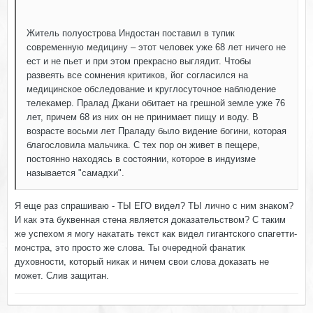
Житель полуострова Индостан поставил в тупик
современную медицину – этот человек уже 68 лет ничего не
ест и не пьет и при этом прекрасно выглядит. Чтобы
развеять все сомнения критиков, йог согласился на
медицинское обследование и круглосуточное наблюдение
телекамер. Пралад Джани обитает на грешной земле уже 76
лет, причем 68 из них он не принимает пищу и воду. В
возрасте восьми лет Праладу было видение богини, которая
благословила мальчика. С тех пор он живет в пещере,
постоянно находясь в состоянии, которое в индуизме
называется "самадхи".
Я еще раз спрашиваю - ТЫ ЕГО видел? ТЫ лично с ним знаком?
И как эта буквенная стена является доказательством? С таким
же успехом я могу накатать текст как видел гигантского спагетти-
монстра, это просто же слова. Ты очередной фанатик
духовности, который никак и ничем свои слова доказать не
может. Слив защитан.