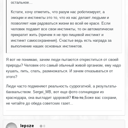
остальное…
Кстати, хочу отметить, что разум нас роботизирует, а
эмоции и инстинкты это то, что из нас делает людьми и
позволяет нам радоваться жизни во всей ее красе. Если
человек подавит все свои инстинкты, то он автоматически
прекратит жить (причем я не про пищевой инстинкт и
инстинкт самосохранения). Счастье ведь есть награда за
выполнение наших основных инстинктов.
Я вот не понимаю, зачем люди пытаются откреститься от своей
природы? Человек-это самый обычный живой организм, ему надо
кушать, пить, спать, размножаться. И зачем отказываться от
этого?
Люди часто подменяют реальность суррогатной, а результаты-
бахвальством. Sergei_MB, вот еще фото солнцеедки из
краснодара, она выгладит здоровой?
Кто-то
,Боже вас сохрани,
не читайте до обеда советских газет...
lepsze
0