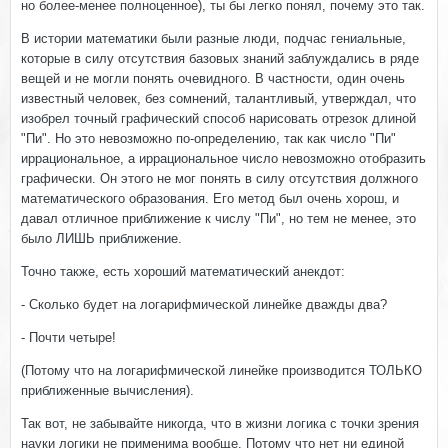
но более-менее полноценное), ты бы легко понял, почему это так.
В истории математики были разные люди, подчас гениальные,
которые в силу отсутствия базовых знаний заблуждались в ряде
вещей и не могли понять очевидного. В частности, один очень
известный человек, без сомнений, талантливый, утверждал, что
изобрел точный графический способ нарисовать отрезок длиной
"Пи". Но это невозможно по-определению, так как число "Пи"
иррациональное, а иррациональное число невозможно отобразить
графически. Он этого не мог понять в силу отсутствия должного
математического образования. Его метод был очень хорош, и
давал отличное приближение к числу "Пи", но тем не менее, это
было ЛИШЬ приближение.
Точно также, есть хороший математический анекдот:
- Сколько будет на логарифмической линейке дважды два?
- Почти четыре!
(Потому что на логарифмической линейке производится ТОЛЬКО
приближенные вычисления).
Так вот, не забывайте никогда, что в жизни логика с точки зрения
науки логики не применима вообще. Потому что нет ни единой