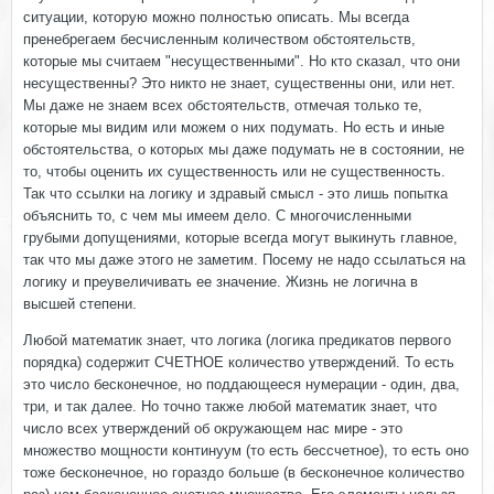
ситуации, которую можно полностью описать. Мы всегда
пренебрегаем бесчисленным количеством обстоятельств,
которые мы считаем "несущественными". Но кто сказал, что они
несущественны? Это никто не знает, существенны они, или нет.
Мы даже не знаем всех обстоятельств, отмечая только те,
которые мы видим или можем о них подумать. Но есть и иные
обстоятельства, о которых мы даже подумать не в состоянии, не
то, чтобы оценить их существенность или не существенность.
Так что ссылки на логику и здравый смысл - это лишь попытка
объяснить то, с чем мы имеем дело. С многочисленными
грубыми допущениями, которые всегда могут выкинуть главное,
так что мы даже этого не заметим. Посему не надо ссылаться на
логику и преувеличивать ее значение. Жизнь не логична в
высшей степени.
Любой математик знает, что логика (логика предикатов первого
порядка) содержит СЧЕТНОЕ количество утверждений. То есть
это число бесконечное, но поддающееся нумерации - один, два,
три, и так далее. Но точно также любой математик знает, что
число всех утверждений об окружающем нас мире - это
множество мощности континуум (то есть бессчетное), то есть оно
тоже бесконечное, но гораздо больше (в бесконечное количество