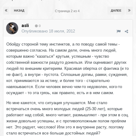
НАЗАД
ДАЛЕЕ
Страница 2 из 4
asli
0
Опубликовано
18 июля, 2012
Обойду стороной тему инстинктов, а по поводу самой темы -
совершенно согласна. На самом деле, очень много людей,
которым важно "казаться" крутым, успешным - чувство
собственной важности раздуто донельзя. Или оценивают других
людей по внешним критериям. Красивая обертка от фантика (и то
не факт), а внутри - пустота. Сплошные догмы, рамки, суждения,
кот. принимаются за истину, и более того - старательно
навязываются. Если человек вечно чем-то недоволен, кого-то
осуждает - то эта грязь, как правило, есть и в нем самом.
Но мне кажется, что ситуация улучшается. Мне стало
встречаться очень много молодых людей (25-30 лет), которые
работают над собой, много читают, размышляют - при этом в соц.
жизни довольно успешны, и с противоположным полом проблем
нет. Это радует, чесслово! Или это я внутренне расту, поэтому
стало встречаться все больше достойных людей?