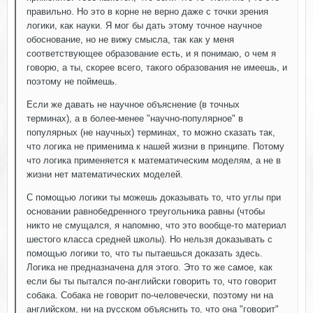
правильно. Но это в корне не верно даже с точки зрения
логики, как науки. Я мог бы дать этому точное научное
обоснование, но не вижу смысла, так как у меня
соответствующее образование есть, и я понимаю, о чем я
говорю, а ты, скорее всего, такого образования не имеешь, и
поэтому не поймешь.
Если же давать не научное объяснение (в точных
терминах), а в более-менее "научно-популярное" в
популярных (не научных) терминах, то можно сказать так,
что логика не применима к нашей жизни в принципе. Потому
что логика применяется к математическим моделям, а не в
жизни нет математических моделей.
С помощью логики ты можешь доказывать то, что углы при
основании равнобедренного треугольника равны (чтобы
никто не смущался, я напомню, что это вообще-то материал
шестого класса средней школы). Но нельзя доказывать с
помощью логики то, что ты пытаешься доказать здесь.
Логика не предназначена для этого. Это то же самое, как
если бы ты пытался по-английски говорить то, что говорит
собака. Собака не говорит по-человечески, поэтому ни на
английском, ни на русском объяснить то, что она "говорит"