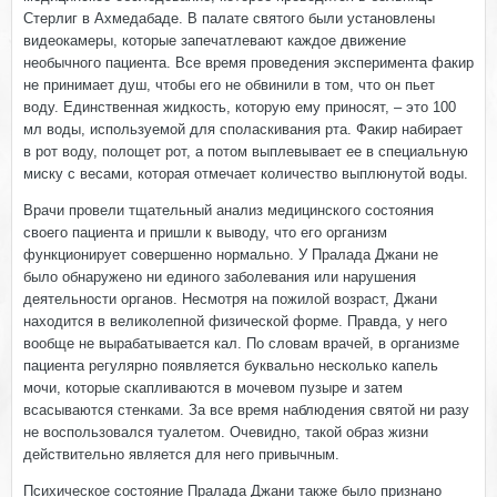
Стерлиг в Ахмедабаде. В палате святого были установлены
видеокамеры, которые запечатлевают каждое движение
необычного пациента. Все время проведения эксперимента факир
не принимает душ, чтобы его не обвинили в том, что он пьет
воду. Единственная жидкость, которую ему приносят, – это 100
мл воды, используемой для споласкивания рта. Факир набирает
в рот воду, полощет рот, а потом выплевывает ее в специальную
миску с весами, которая отмечает количество выплюнутой воды.
Врачи провели тщательный анализ медицинского состояния
своего пациента и пришли к выводу, что его организм
функционирует совершенно нормально. У Пралада Джани не
было обнаружено ни единого заболевания или нарушения
деятельности органов. Несмотря на пожилой возраст, Джани
находится в великолепной физической форме. Правда, у него
вообще не вырабатывается кал. По словам врачей, в организме
пациента регулярно появляется буквально несколько капель
мочи, которые скапливаются в мочевом пузыре и затем
всасываются стенками. За все время наблюдения святой ни разу
не воспользовался туалетом. Очевидно, такой образ жизни
действительно является для него привычным.
Психическое состояние Пралада Джани также было признано