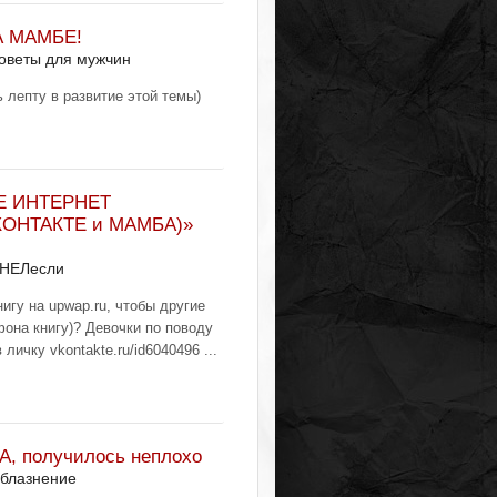
 МАМБЕ!
оветы для мужчин
 лепту в развитие этой темы)
Е ИНТЕРНЕТ
КОНТАКТЕ и МАМБА)»
 НЕЛесли
игу на upwap.ru, чтобы другие
она книгу)? Девочки по поводу
ичку vkontakte.ru/id6040496 ...
, получилось неплохо
блазнение