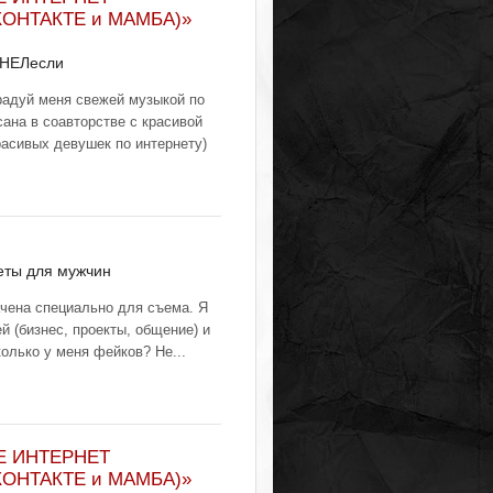
КОНТАКТЕ и МАМБА)»
 НЕЛесли
радуй меня свежей музыкой по
сана в соавторстве с красивой
расивых девушек по интернету)
еты для мужчин
ачена специально для съема. Я
 (бизнес, проекты, общение) и
олько у меня фейков? Не...
Е ИНТЕРНЕТ
КОНТАКТЕ и МАМБА)»