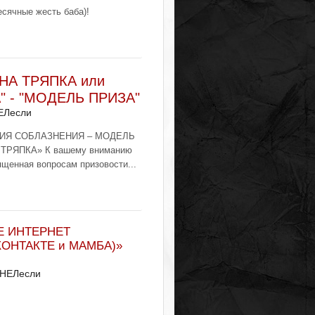
есячные жесть баба)!
НА ТРЯПКА или
 - "МОДЕЛЬ ПРИЗА"
ЕЛесли
ИЯ СОБЛАЗНЕНИЯ – МОДЕЛЬ
РЯПКА» К вашему вниманию
щенная вопросам призовости...
Е ИНТЕРНЕТ
КОНТАКТЕ и МАМБА)»
 НЕЛесли