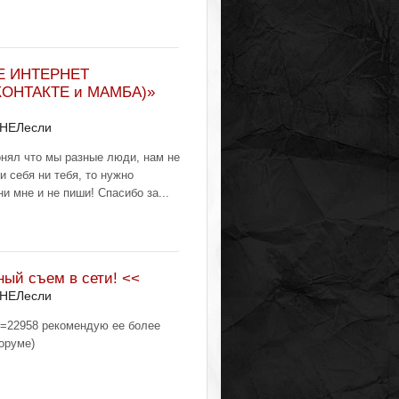
Е ИНТЕРНЕТ
КОНТАКТЕ и МАМБА)»
 НЕЛесли
онял что мы разные люди, нам не
и себя ни тебя, то нужно
и мне и не пиши! Спасибо за...
ый съем в сети! <<
 НЕЛесли
opic=22958 рекомендую ее более
оруме)