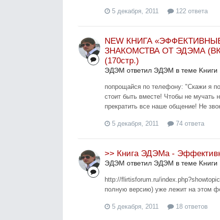
5 декабря, 2011
122 ответа
NEW КНИГА «ЭФФЕКТИВНЫ
ЗНАКОМСТВА ОТ ЭДЭМА (В
(170стр.)
ЭДЭМ ответил ЭДЭМ в теме
Kниги
попрощайся по телефону: "Скажи я п
стоит быть вместе! Чтобы не мучать н
прекратить все наше общение! Не звон
5 декабря, 2011
74 ответа
>> Книга ЭДЭМа - Эффективн
ЭДЭМ ответил ЭДЭМ в теме
Kниги
http://flirtisforum.ru/index.php?showt
полную версию) уже лежит на этом ф
5 декабря, 2011
18 ответов