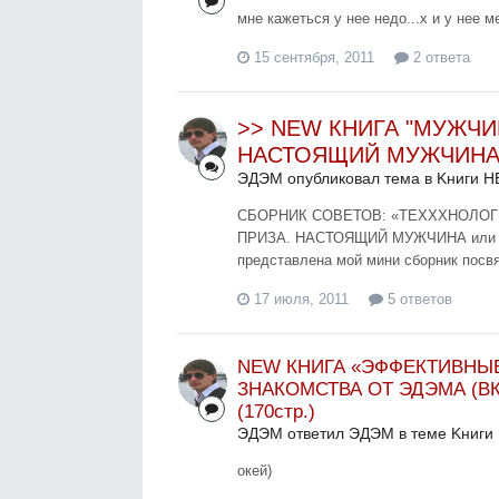
мне кажеться у нее недо...х и у нее м
15 сентября, 2011
2 ответа
>> NEW КНИГА "МУЖЧИ
НАСТОЯЩИЙ МУЖЧИНА"
ЭДЭМ опубликовал тема в
Kниги Н
СБОРНИК СОВЕТОВ: «ТЕХХХНОЛОГ
ПРИЗА. НАСТОЯЩИЙ МУЖЧИНА или Т
представлена мой мини сборник посвя
17 июля, 2011
5 ответов
NEW КНИГА «ЭФФЕКТИВНЫ
ЗНАКОМСТВА ОТ ЭДЭМА (В
(170стр.)
ЭДЭМ ответил ЭДЭМ в теме
Kниги
окей)