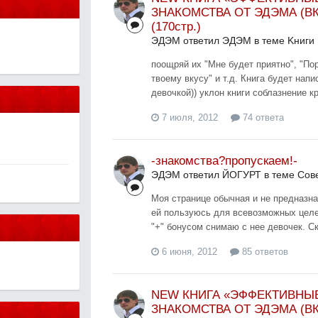
ЗНАКОМСТВА ОТ ЭДЭМА (В
(170стр.)
ЭДЭМ ответил ЭДЭМ в теме
Kниги
поощряй их "Мне будет приятно", "По
твоему вкусу" и т.д. Книга будет напи
девочкой)) уклон книги соблазнение к
7 июля, 2012
74 ответа
-знакомства?пропускаем!-
ЭДЭМ ответил ЙОГУРТ в теме
Сов
Моя странице обычная и не предназн
ей пользуюсь для всевозможных целей
"+" бонусом снимаю с нее девочек. Ск
6 июня, 2012
85 ответов
NEW КНИГА «ЭФФЕКТИВНЫ
ЗНАКОМСТВА ОТ ЭДЭМА (В