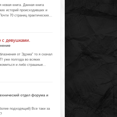
 новая книга. Данная книга
ких историй происходивших и
очти 70 страниц практических...
е с девушками.
знение
блазнения от Эдэма" то я скачал
 уже полгода во всяких
комиться и либо страшные...
ехнический отдел форума и
более подходящий) Все таки за
)?