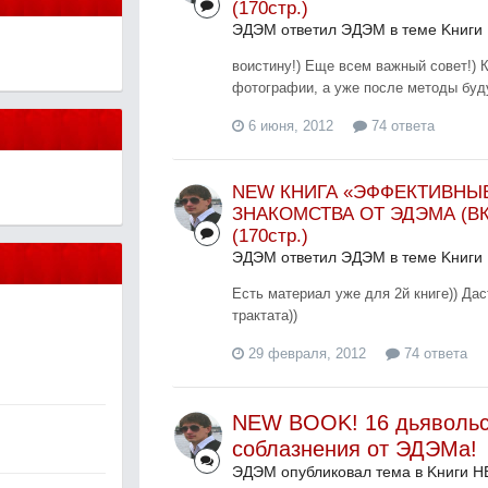
(170стр.)
ЭДЭМ ответил ЭДЭМ в теме
Kниги
воистину!) Еще всем важный совет!) 
фотографии, а уже после методы буду
6 июня, 2012
74 ответа
NEW КНИГА «ЭФФЕКТИВНЫ
ЗНАКОМСТВА ОТ ЭДЭМА (В
(170стр.)
ЭДЭМ ответил ЭДЭМ в теме
Kниги
Есть материал уже для 2й книге)) Да
трактата))
29 февраля, 2012
74 ответа
NEW BOOK! 16 дьявольс
соблазнения от ЭДЭМа!
ЭДЭМ опубликовал тема в
Kниги Н