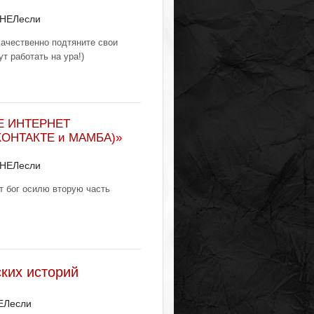
 НЕЛесли
Качественно подтяните свои
т работать на ура!)
Е ИНТЕРНЕТ
КОНТАКТЕ и МАМБА)»
 НЕЛесли
ст бог осилю вторую часть
ких историй
ЕЛесли