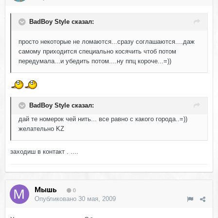
BadBoy Style сказал:
просто некоторые не ломаются...сразу соглашаются....даж
самому приходится специально косячить чтоб потом
передумала...и убедить потом....ну ппц короче...=))
BadBoy Style сказал:
дай те номерок чей нить... все равно с какого города..=))
желательно KZ
заходиш в контакт . ....
Мышь
0
Опубликовано
30 мая, 2009