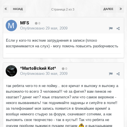
НАЗАД
ДАЛЕЕ
Страница 2 из 3
MFS
0
Опубликовано
29 мая, 2009
Если у кого-то жесткие затруднения в записи (плохо
воспринимается на слух) - могу помочь повысить разборчивость
^MartoBckий Kot^
0
Опубликовано
30 мая, 2009
так ребята чего-то я не пойму... все кричат я выложу я выложу а
выложило-то всего 3 человека!!! чё за фигня? вам пинков не
хватает? денег нет? язык отвалился? или что самое верояное -
некого вызванивать! так поднимайте задницы и сипуйте в поле!!
за телефонами! моя запись появится в ближайшее время! а
вообще немного стыдно за форум, скачивают сотнями, а как
выложить свое творчество - так в кусты!! Так что ребята не
очкуем пробуем пыжимся пукаем летаем
и выкладываем