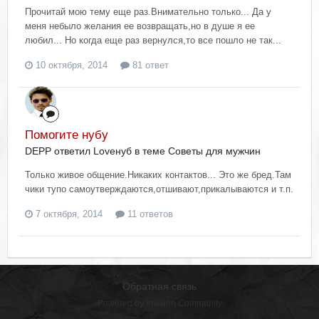
Прочитай мою тему еще раз.Внимательно только... Да у
меня небыло желания ее возвращать,но в душе я ее
любил... Но когда еще раз вернулся,то все пошло не так...
10 октября, 2014
81 ответ
Помогите нубу
DEPP ответил Lovенуб в теме
Советы для мужчин
Только живое общение.Никаких контактов... Это же бред.Там
чики тупо самоутверждаются,отшивают,прикалываются и т.п.
7 октября, 2014
11 ответов
Обратная связь
Powered by Invision Community