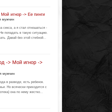
 Мой игнор -> Ее пинги
я мужчин
а секса, а я стал отношаться -
: Не попадать в такую ситуацию.
ать. Давай без этой стебной...
од -> Мой игнор ->
я мужчин
ода в разводе, есть ребенок.
мьи. Но всячески приходится с
тека) она по нему жестко...