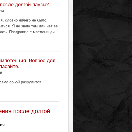
 после долгой паузы?
ие
, словно ничего не было.
иться. Я не знаю там или нет ее
вать. Поздравил с масленицей...
импотенция. Вопрос для
пасайте.
я
 само собой разрулится.
ения после долгой
ние