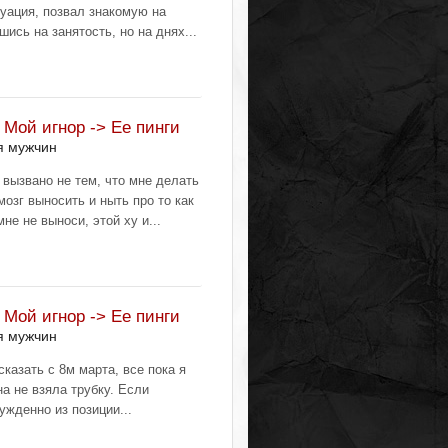
туация, позвал знакомую на
ись на занятость, но на днях...
 Мой игнор -> Ее пинги
я мужчин
вызвано не тем, что мне делать
мозг выносить и ныть про то как
мне не выноси, этой ху и...
 Мой игнор -> Ее пинги
я мужчин
сказать с 8м марта, все пока я
на не взяла трубку. Если
ужденно из позиции...