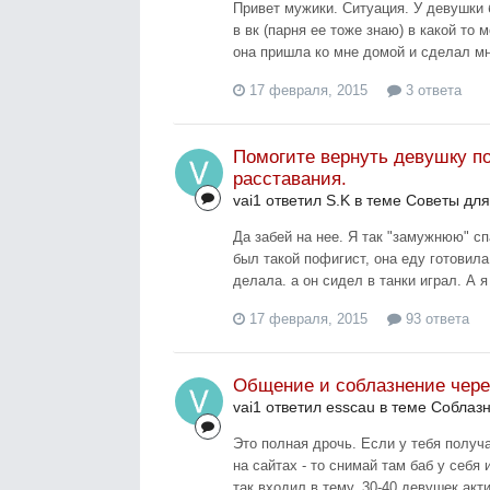
Привет мужики. Ситуация. У девушки
в вк (парня ее тоже знаю) в какой то 
она пришла ко мне домой и сделал мн
17 февраля, 2015
3 ответа
Помогите вернуть девушку по
расставания.
vai1 ответил S.K в теме
Советы для
Да забей на нее. Я так "замужнюю" с
был такой пофигист, она еду готовила
делала. а он сидел в танки играл. А я
17 февраля, 2015
93 ответа
Общение и соблазнение чере
vai1 ответил esscau в теме
Соблаз
Это полная дрочь. Если у тебя получа
на сайтах - то снимай там баб у себя 
так входил в тему, 30-40 девушек акти