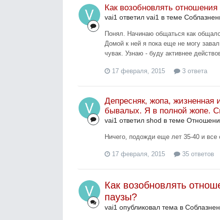
Как возобновлять отношения
vai1 ответил vai1 в теме
Соблазнен
Понял. Начинаю общаться как общался
Домой к ней я пока еще не могу завал
чувак. Узнаю - буду активнее действо
17 февраля, 2015
3 ответа
Депресняк, жопа, жизненная 
бывалых. Я в полной жопе. С
vai1 ответил shod в теме
Отношени
Ничего, подожди еще лет 35-40 и все
17 февраля, 2015
35 ответов
Как возобновлять отнош
паузы?
vai1 опубликовал тема в
Соблазне