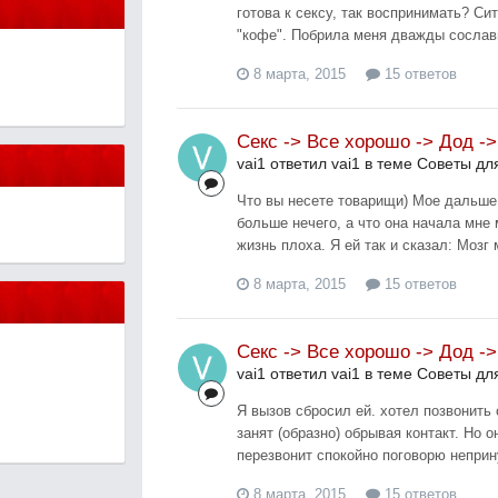
готова к сексу, так воспринимать? Си
"кофе". Побрила меня дважды сославш
8 марта, 2015
15 ответов
Секс -> Все хорошо -> Дод ->
vai1 ответил vai1 в теме
Советы дл
Что вы несете товарищи) Мое дальше 
больше нечего, а что она начала мне 
жизнь плоха. Я ей так и сказал: Мозг 
8 марта, 2015
15 ответов
Секс -> Все хорошо -> Дод ->
vai1 ответил vai1 в теме
Советы дл
Я вызов сбросил ей. хотел позвонить 
занят (образно) обрывая контакт. Но о
перезвонит спокойно поговорю неприн
8 марта, 2015
15 ответов