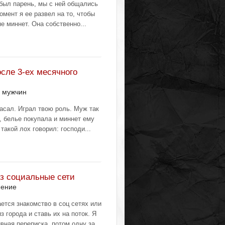
 был парень, мы с ней общались
момент я ее развел на то, чтобы
е миннет. Она собственно...
сле 3-ех месячного
 мужчин
пасал. Играл твою роль. Муж так
, белье покупала и миннет ему
 такой лох говорил: господи...
з социальные сети
нение
ется знакомство в соц сетях или
из города и ставь их на поток. Я
вная переписка, потом одну за...