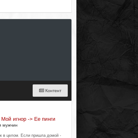
Контент
 Мой игнор -> Ее пинги
я мужчин
к в целом. Если пришла домой -