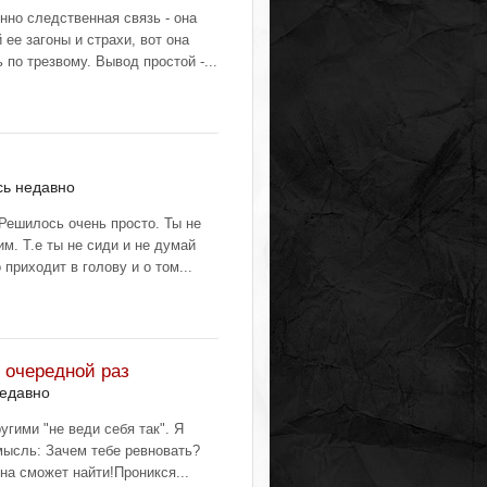
нно следственная связь - она
 ее загоны и страхи, вот она
 по трезвому. Вывод простой -...
сь недавно
Решилось очень просто. Ты не
м. Т.е ты не сиди и не думай
 приходит в голову и о том...
в очередной раз
недавно
гими "не веди себя так". Я
мысль: Зачем тебе ревновать?
на сможет найти!Проникся...