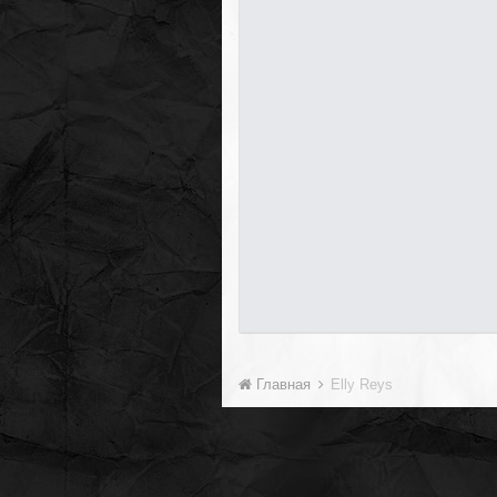
Главная
Elly Reys