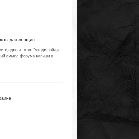
веты для женщин
ете,одно и то же "уходи,найди
який смысл форума напиши в
раина