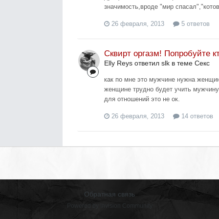
значимость,вроде "мир спасал","котов
26 февраля, 2013
5 ответов
Сквирт оргазм! Попробуйте к
Elly Reys ответил slk в теме
Секс
как по мне это мужчине нужна женщин
женщине трудно будет учить мужчину,
для отношений это не ок.
26 февраля, 2013
14 ответов
Обратная связь
Powered by Invision Community