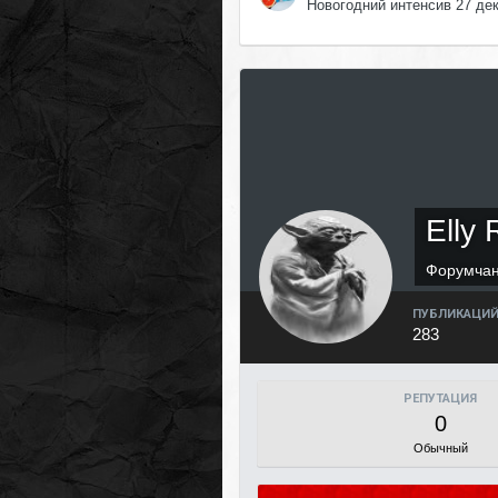
Новогодний интенсив 27 де
Elly 
Форумча
ПУБЛИКАЦИ
283
РЕПУТАЦИЯ
0
Обычный