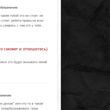
облазнение
таким тобой это не стоит. не
 стоит. ребята правы,на всех
ь,смирись с тем,что у тебя...
то сможет и отпишитесь)
сексе это будет вызывать некий
знение
о делам" или что то в таком
и гиперболизировать свою