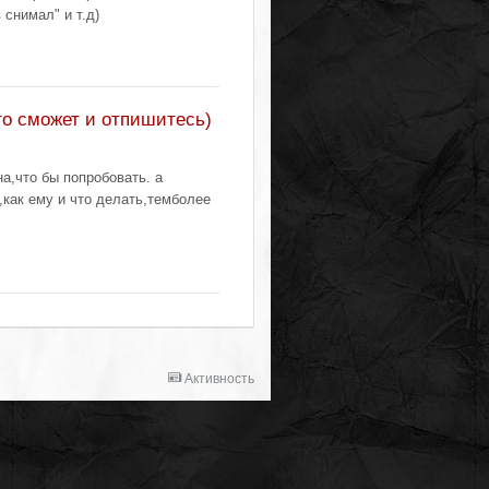
 снимал" и т.д)
то сможет и отпишитесь)
а,что бы попробовать. а
как ему и что делать,темболее
Активность