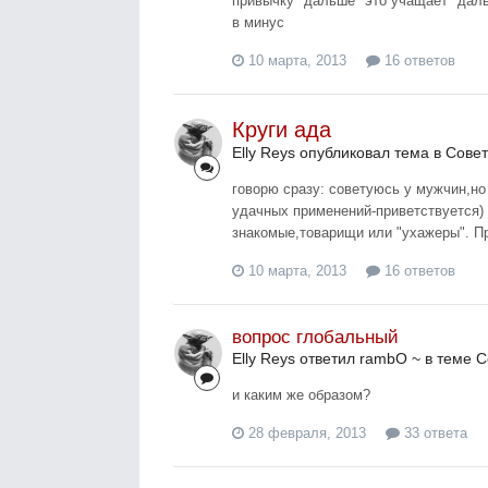
привычку "дальше" это учащает "даль
в минус
10 марта, 2013
16 ответов
Круги ада
Elly Reys опубликовал тема в
Сове
говорю сразу: советуюсь у мужчин,но
удачных применений-приветствуется)
знакомые,товарищи или "ухажеры". Про
10 марта, 2013
16 ответов
вопрос глобальный
Elly Reys ответил rambO ~ в теме
С
и каким же образом?
28 февраля, 2013
33 ответа