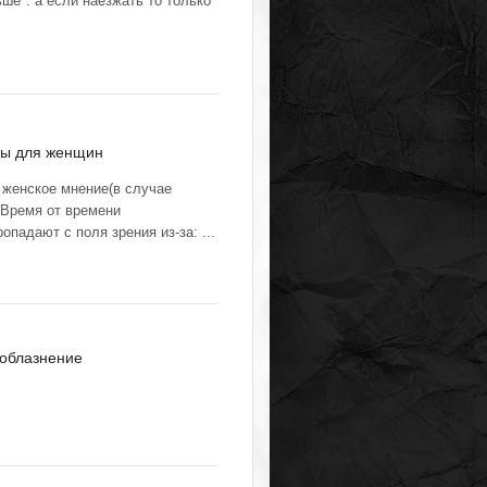
ше". а если наезжать то только
ты для женщин
 женское мнение(в случае
 Время от времени
падают с поля зрения из-за: ...
облазнение