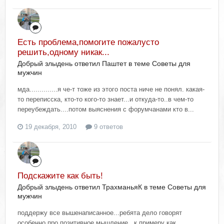
Есть проблема,помогите пожалусто
решить,одному никак...
Добрый злыдень ответил Паштет в теме
Советы для
мужчин
мда..............я че-т тоже из этого поста ниче не понял. какая-
то переписска, кто-то кого-то знает...и откуда-то..в чем-то
переубеждать....потом выяснения с форумчанами кто в...
19 декабря, 2010
9 ответов
Подскажите как быть!
Добрый злыдень ответил ТрахманьяК в теме
Советы для
мужчин
поддержу все вышенаписанное...ребята дело говорят
особенно про позитивное мышление...к примеру как