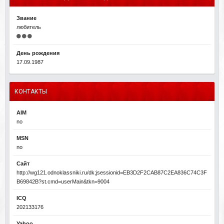
Звание
любитель
День рождения
17.09.1987
КОНТАКТЫ
AIM
no
MSN
no
Сайт
http://wg121.odnoklassniki.ru/dk;jsessionid=EB3D2F2CAB87C2EA836C74C3F
B69842B?st.cmd=userMain&tkn=9004
ICQ
202133176
Yahoo