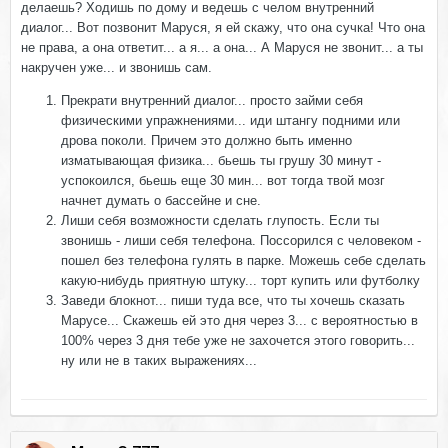
делаешь? Ходишь по дому и ведешь с челом внутренний
диалог... Вот позвонит Маруся, я ей скажу, что она сучка! Что она
не права, а она ответит... а я... а она... А Маруся не звонит... а ты
накручен уже... и звонишь сам.
Прекрати внутренний диалог... просто займи себя
физическими упражнениями... иди штангу подними или
дрова поколи. Причем это должно быть именно
изматывающая физика... бьешь ты грушу 30 минут -
успокоился, бьешь еще 30 мин... вот тогда твой мозг
начнет думать о бассейне и сне.
Лиши себя возможности сделать глупость. Если ты
звонишь - лиши себя телефона. Поссорился с человеком -
пошел без телефона гулять в парке. Можешь себе сделать
какую-нибудь приятную штуку... торт купить или футболку
Заведи блокнот... пиши туда все, что ты хочешь сказать
Марусе... Скажешь ей это дня через 3... с вероятностью в
100% через 3 дня тебе уже не захочется этого говорить...
ну или не в таких выражениях...