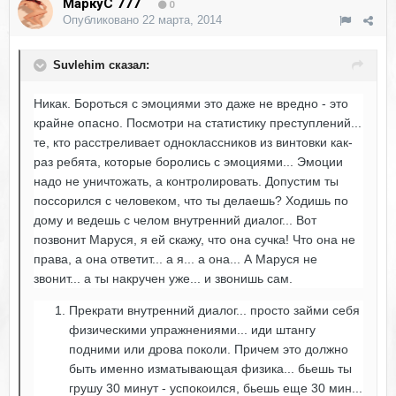
МаркуС 777
0
Опубликовано
22 марта, 2014
Suvlehim сказал:
Никак. Бороться с эмоциями это даже не вредно - это
крайне опасно. Посмотри на статистику преступлений...
те, кто расстреливает одноклассников из винтовки как-
раз ребята, которые боролись с эмоциями... Эмоции
надо не уничтожать, а контролировать. Допустим ты
поссорился с человеком, что ты делаешь? Ходишь по
дому и ведешь с челом внутренний диалог... Вот
позвонит Маруся, я ей скажу, что она сучка! Что она не
права, а она ответит... а я... а она... А Маруся не
звонит... а ты накручен уже... и звонишь сам.
Прекрати внутренний диалог... просто займи себя
физическими упражнениями... иди штангу
подними или дрова поколи. Причем это должно
быть именно изматывающая физика... бьешь ты
грушу 30 минут - успокоился, бьешь еще 30 мин...