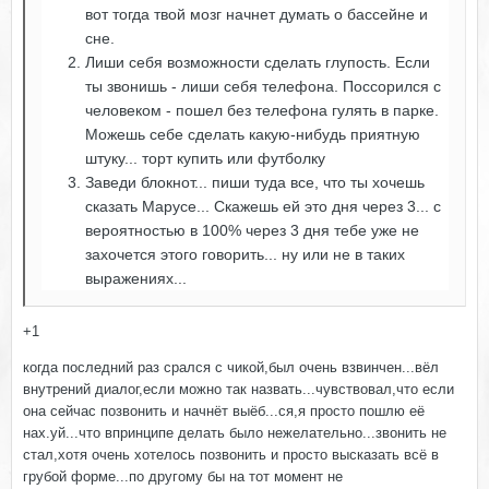
вот тогда твой мозг начнет думать о бассейне и
сне.
Лиши себя возможности сделать глупость. Если
ты звонишь - лиши себя телефона. Поссорился с
человеком - пошел без телефона гулять в парке.
Можешь себе сделать какую-нибудь приятную
штуку... торт купить или футболку
Заведи блокнот... пиши туда все, что ты хочешь
сказать Марусе... Скажешь ей это дня через 3... с
вероятностью в 100% через 3 дня тебе уже не
захочется этого говорить... ну или не в таких
выражениях...
+1
когда последний раз срался с чикой,был очень взвинчен...вёл
внутрений диалог,если можно так назвать...чувствовал,что если
она сейчас позвонить и начнёт выёб...ся,я просто пошлю её
нах.уй...что впринципе делать было нежелательно...звонить не
стал,хотя очень хотелось позвонить и просто высказать всё в
грубой форме...по другому бы на тот момент не