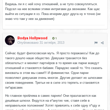
Видишь ли я с ней хочу отношений, а не тупо совокупляться.
Подсел на нее всякими этими интригами да звонками. Как щас
выйти из ситуации я хз. Пока игнорим друг друга ну я точно (ни
знаю что там у нее за движения)
Bodya Hollywood
1
Опубликовано
31 октября, 2013
Сейчас будет филосовская муть. Я просто поражаюсь! Как до
такого дошло наше общество. Девушки трахаются без
обязательст и меняют партнёров в то время как парни жаждут
отношений и становятся бабами. Парадокс какой то. Что сказать
виноваты в этом мы сами!!! И фиминистки. Одни парни
позволяют девушкам очень многое. Другие делают их шлюхами
своим поведением. Третьи не в силе это терпеть и становятся
пи*арасами.
Но главное проблема в самих парнях! Они празлагаются как
дешёвые шлюхи. Ведутся на е*анутих чик, ставя себе в
неправельное положение! Хотят привязять к себе одну п*зду и