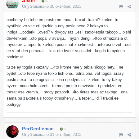
Alster
6
Опубликовано
30 октября, 2013
pochemy bu tebe ee prosto ne traxat, traxat..traxat? za4em tu
pystilsia vo vse eti tjazkie s ney posle sexa ? kakaya to
intriga....podarki ..cveti? v drygoy raz ..esli zaxo4etsia takogo....pishi
dev4enkam...cto popal v avariju...i nyzni dengi...4tob otmazatsia ot
mysorov. a teper tu xo4esh podnimat zna4imost....interesno vot...esli
ee v tot den potraxali....kak eto bydet vugliadet...kogda tu bydesh
podnimat..
tu ze ey togda skazanyl...4to krome nee y tebia nikogo nety..i ne
bydet...cto tebe nyzna tolko lish ona...odna ona. vot togda..srazy
posle sexa..tu i prognylsia...ona i podymala...za4em tu ey takoy
nyzen. nado bulo otvetit..tu mne prosto nravissia...i prodolzat ee
traxat vse vremia...i mogy posporit...4to 4erez mesiac takogo...ona
sama bu zaxotela s toboy otnosheniy....a teper....idi i traxni ee
podrygy
PerGentleman
5
Опубликовано
31 октября, 2013