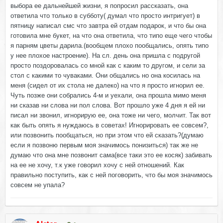
выбора ее дальнейшей жизни, я попросил рассказать, она
ответила что только в субботу( думал что просто интригует) в
пятницу написал смс что завтра ей отдам подарок, и что бы она
готовила мне букет, на что она ответила, что типо еще чего чтобы
я парням цветы дарила.(вообщем плохо пообщались, опять типо
у нее плохое настроение). На сл. день она пришла с подругой
просто поздоровалась со мной как с каким то другом, и сели за
стол с какими то чуваками. Они общались но она косилась на
меня (сидел от их стола не далеко) на что я просто игнорил ее.
Чуть позже они собрались 4-м и уехали, она прошла мимо меня
ни сказав ни слова ни пол слова. Вот прошло уже 4 дня я ей ни
писал ни звонил, игнорирую ее, она тоже ни чего, молчит. Так вот
как быть опять я нуждаюсь в советах! Игнорировать ее совсем?,
или позвонить пообщаться, но при этом что ей сказать?(думаю
если я позвоню первым моя значимось понизиться) так же не
думаю что она мне позвонит сама(все таки это ее косяк) забивать
на ее не хочу, т.к уже говорил хочу с ней отношений. Как
правильно поступить, как с ней поговорить, что бы моя значимось
совсем не упала?