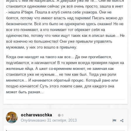
играть с ней не напрягаясь. А девушки уже не те... Они не боятся
становится одинокими сейчас уж всё очень просто, зашла в инет
- нашла й*баря. Пошла в клуб сняла себе ухажора. Они не
боятся, потому что имеют власть над парнями! Писать можно до
безконечности. Всё это было не однократно здесь сказано! Но не
все это понимают, а кто понимает тот обрекает себя на
одиночество, потому что чики ищут таких как я описал выше... Не
всё конечно но большенство! Они уже привыкли управлять
мужиками, у них это вошло в привычку.
Когда они находят на такого как все... Да они прогибаются,
подгибаются, и нагинаются! В то время всегда проверяя парня на
железные яйца. А шкет со-временем мокнет, не замечая как
становится уже не нужным... не тем кам был. Тогда уже роли
меняются... И начинается обратный процес. Который рано или
поздно кончается! Суть этого ловите сами, для каждого она
может быть разная...
ocharovaschka
0
Опубликовано
31 октября, 2013