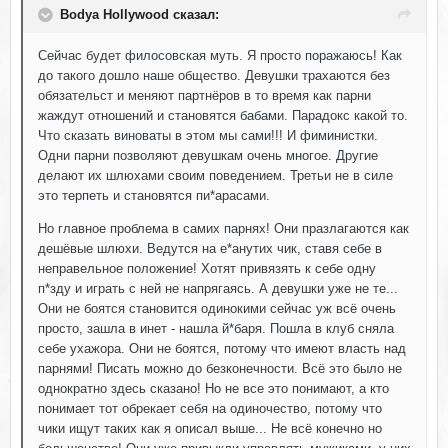
Bodya Hollywood сказал:
Сейчас будет филосовская муть. Я просто поражаюсь! Как
до такого дошло наше общество. Девушки трахаются без
обязательст и меняют партнёров в то время как парни
жаждут отношений и становятся бабами. Парадокс какой то.
Что сказать виноваты в этом мы сами!!! И фиминистки.
Одни парни позволяют девушкам очень многое. Другие
делают их шлюхами своим поведением. Третьи не в силе
это терпеть и становятся пи*арасами.
Но главное проблема в самих парнях! Они празлагаются как
дешёвые шлюхи. Ведутся на е*анутих чик, ставя себе в
неправельное положение! Хотят привязять к себе одну
п*зду и играть с ней не напрягаясь. А девушки уже не те...
Они не боятся становится одинокими сейчас уж всё очень
просто, зашла в инет - нашла й*баря. Пошла в клуб сняла
себе ухажора. Они не боятся, потому что имеют власть над
парнями! Писать можно до безконечности. Всё это было не
однократно здесь сказано! Но не все это понимают, а кто
понимает тот обрекает себя на одиночество, потому что
чики ищут таких как я описал выше... Не всё конечно но