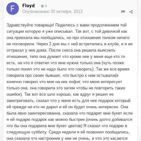
Floyd
0
Опубликовано
30 октября, 2013
Здравствуйте товарищи! Поделюсь с вами продолжением той
ситуации которую я уже описывал. Так вот, с той девочкой как
она приехала мы пообщались, но про отношения толком ничего
не поговорили. Через 2 дня мы с ней встретились в клубе, и я ее
оттрахал у нее дома. После секса она решила выяснить
отношения, типо она думает что кроме нее у меня еще кто то
есть, на что я ответил что мне нужна только она (чуть позже
только понял что не надо было это говорить). Так же все время
говорила про своих бывших, что быстро к ним остывала(я
конечно говорил что мне на них пофиг, что меня интересует
только она, она говорила это затем чтобы не повторить таких
ошибок). Так вот все шло хорошо, как вдруг я решил ее
заинтриговать, сказал что у меня есть для нее подарок который
ей прежде ни кто не дарил и ей он будет очень интересен. Она
была явно заинтересованна, сказала что подарит мне букет если
я ей подарю подарок как можно быстрее.(очень долго добивался
что бы она подарила мне букет цветов) Я сказал что подарю в
следующую субботу. Среди недели я ей позвонил пообщались,
она сказала что настроение у нее не очень, и что это касается