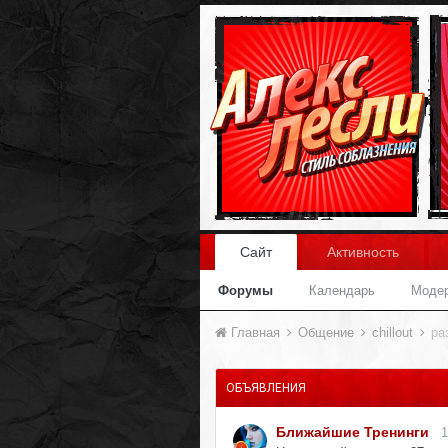
Сайт
Активность
Форумы
Календарь
Моде
Главная
Общение
chillout
ра
ОБЪЯВЛЕНИЯ
Ближайшие Тренинги
1