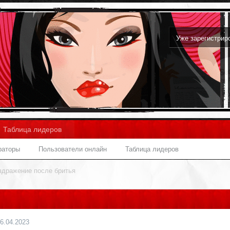
Уже зарегистри
Таблица лидеров
раторы
Пользователи онлайн
Таблица лидеров
здражение после бритья
6.04.2023