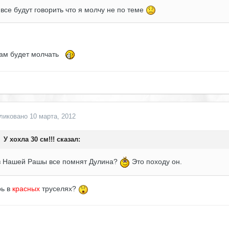
 все будут говорить что я молчу не по теме
ам будет молчать
ликовано
10 марта, 2012
У хохла 30 см!!! сказал:
з Нашей Рашы все помнят Дулина?
Это походу он.
ь в
красных
труселях?