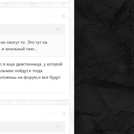
Жалоба
е смогут то. Это тут на
.и анальный секс...
о я еще девстенница, у которой
льчики пойдут,я тогда
выложишь на форум,и все будут
Жалоба