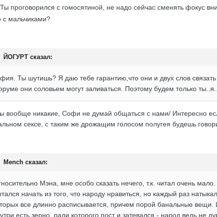
Ты проговорился с гомосятиной, не надо сейчас сменять фокус вни
 с мальчиками?
ЙОГУРТ сказал:
фия. Ты шутишь? Я даю тебе гарантию,что они и двух слов связать н
руме они соловьем могут заливаться. Поэтому будем только ты..я..
ы вообще никакие, Софи не думай общаться с нами/ Интересно ес
альном сексе, с таким же дрожащим голосом полугея будешь говори
Mench сказал:
носительно Мэна, мне особо сказать нечего, т.к. читал очень мало.
тался начать из того, что народу нравиться, но каждый раз натыка
торых все длинно расписывается, причем порой банальные вещи. И
утри есть зерно, ради которого пост и затевался - народ ведь не ду