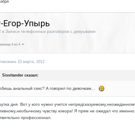
кабря
рт-Егор-Упырь
2
в
Записи телефонных разговоров с девушками
раница 4 из 4
ликовано
10 марта, 2012
Sixvitander сказал:
бишь анальный секс? А говорил по девочкам...
шутка дня. Вот у кого нужно учится непредсказуемому,неожиданном
тивному,необычному чувству юмора! Я прям не ожидал что именно 
твительно профессионал.