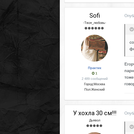
Sofi
Опуб
-Твоя_любовь-
со
фо
Егор
Практик
парн
1
тоже
2 489 сообщений
гово
Город:
Москва
Пол:
Женский
У хохла 30 см!!!
Опуб
Дьявол