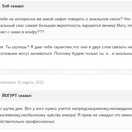
Sofi сказал:
тебе не интересна же.какой нафиг говорить о анальном сексе? Что 
альный секс самая большая вероятность заразится вичем) Могу это 
чет с нами в конфу???
я. Ты шутишь? Я даю тебе гарантию,что они и двух слов связать не
соловьем могут заливаться. Поэтому будем только ты..я...и анальный
ликовано
10 марта, 2012
ЙОГУРТ сказал:
о шутка дня. Вот у кого нужно учится непредсказуемому,неожиданн
еативному,необычному чувству юмора! Я прям не ожидал что именн
ействительно профессионал.