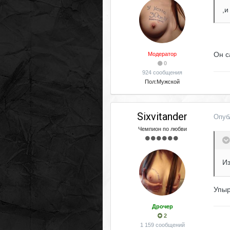
,и
Он с
Модератор
0
924 сообщения
Пол:
Мужской
Sixvitander
Опуб
Чемпион по любви
И
Упыр
Дрочер
2
1 159 сообщений