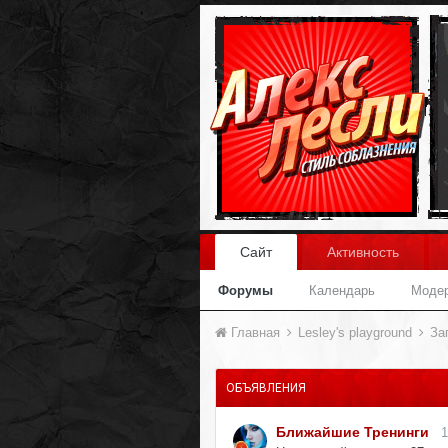
Сайт
Активность
Форумы
Календарь
Моде
Главная
Lesley's playground
За
ОБЪЯВЛЕНИЯ
Ближайшие Тренинги
1