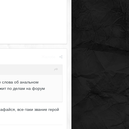
Жалоба
е слова об анальном
бежит по делам на форум
афайся, все-таки звание герой