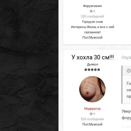
Форумчанин
0
355 сообщений
Город:
ее снов
Интересы:
Жизнь и все с ней
связанное!
Пол:
Мужской
У хохла 30 см!!!
Опуб
Дьявол
Го
се
пр
Модератор
Увер
0
фору
924 сообщения
Пол:
Мужской