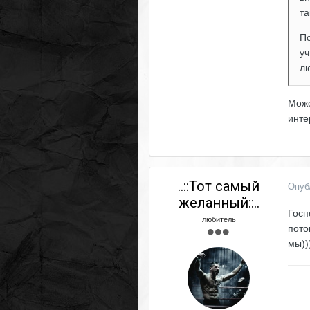
та
По
уч
лю
Може
инте
..::Тот самый
Опуб
желанный::..
Госп
любитель
пото
мы))