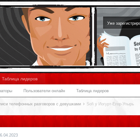
Уже зарегистри
Таблица лидеров
раторы
Пользователи онлайн
Таблица лидеров
писи телефонных разговоров с девушками
Sofi y Йогурт-Егор-Упырь
6.04.2023