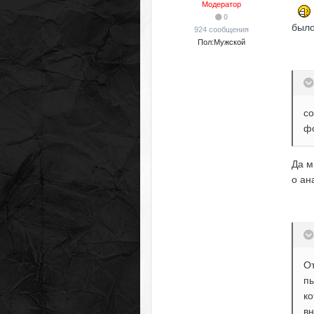
Модератор
0
было
924 сообщения
Пол:
Мужской
со
фо
Да м
о ан
От
пы
ко
вн