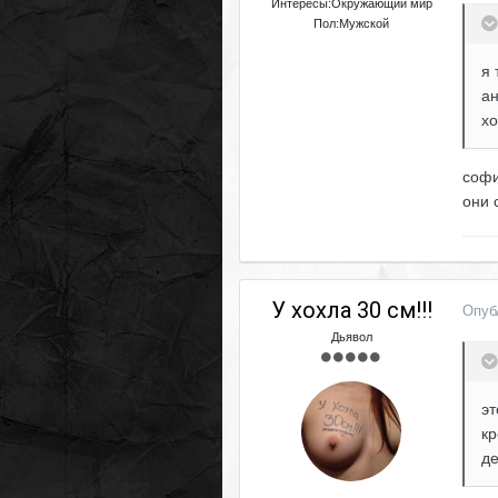
Интересы:
Окружающий мир
Пол:
Мужской
я 
ан
хо
софи
они 
У хохла 30 см!!!
Опуб
Дьявол
эт
кр
д