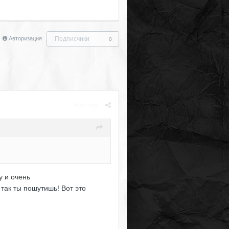
Авторизация
Подписчики
0
Жалоба
у и очень
так ты пошутишь! Вот это