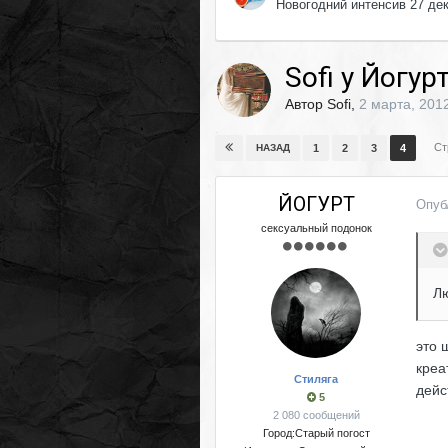
Новогодний интенсив 27 де
Sofi y Йогу
Автор
Sofi
,
2 марта, 201
Ст
НАЗАД
1
2
3
4
ЙОГУРТ
Опуб
сексуальный подонок
Лю
это 
креа
Стиляга
дейс
5
2 080 сообщений
Город:
Старый погост