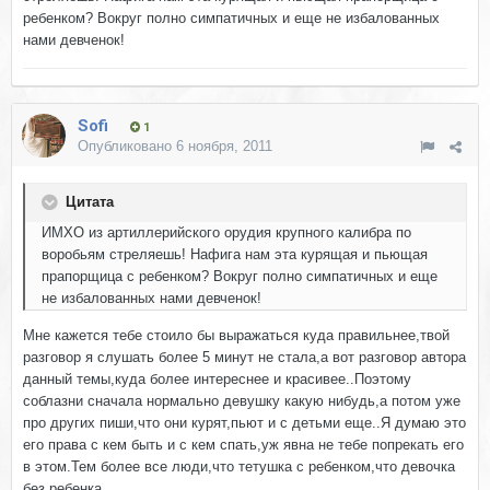
ребенком? Вокруг полно симпатичных и еще не избалованных
нами девченок!
Sofi
1
Опубликовано
6 ноября, 2011
Цитата
ИМХО из артиллерийского орудия крупного калибра по
воробьям стреляешь! Нафига нам эта курящая и пьющая
прапорщица с ребенком? Вокруг полно симпатичных и еще
не избалованных нами девченок!
Мне кажется тебе стоило бы выражаться куда правильнее,твой
разговор я слушать более 5 минут не стала,а вот разговор автора
данный темы,куда более интереснее и красивее..Поэтому
соблазни сначала нормально девушку какую нибудь,а потом уже
про других пиши,что они курят,пьют и с детьми еще..Я думаю это
его права с кем быть и с кем спать,уж явна не тебе попрекать его
в этом.Тем более все люди,что тетушка с ребенком,что девочка
без ребенка.