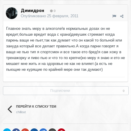
Димидрон
0
Опубликовано
25 февраля, 2011
Главное знать меру в алкоголе!в нормальных дозах он не
вредит,больше вредит вода с крана)девушек стремает когда
парень ваще не пьет,так как думает что он какой то больной или
зануда который все делает правильно.А когда парни говорят я
ваще не пью тип я спортсмен и все такое ето бред!я сам хожу в
тренажорку и пиво пью и что то по крепче)но меру я знаю и ето не
мешает мне жить и на здоровье не как не влияет.(а есть не
пьющие не курящие по крайней мере они так думают)
Подписчики
0
ПЕРЕЙТИ К СПИСКУ ТЕМ
chillout