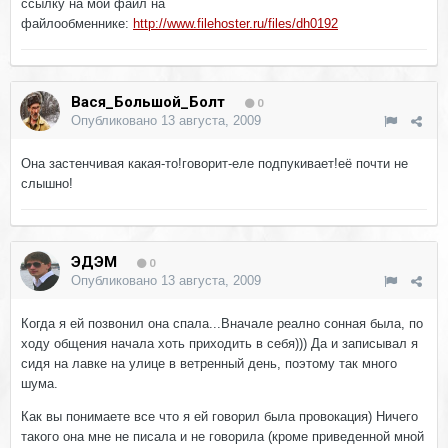
ссылку на мой файл на
файлообменнике:
http://www.filehoster.ru/files/dh0192
Вася_Большой_Болт
0
Опубликовано
13 августа, 2009
Она застенчивая какая-то!говорит-еле подпукивает!её почти не
слышно!
ЭДЭМ
0
Опубликовано
13 августа, 2009
Когда я ей позвонил она спала...Вначале реално сонная была, по
ходу общения начала хоть приходить в себя))) Да и записывал я
сидя на лавке на улице в ветренный день, поэтому так много
шума.
Как вы понимаете все что я ей говорил была провокация) Ничего
такого она мне не писала и не говорила (кроме приведенной мной