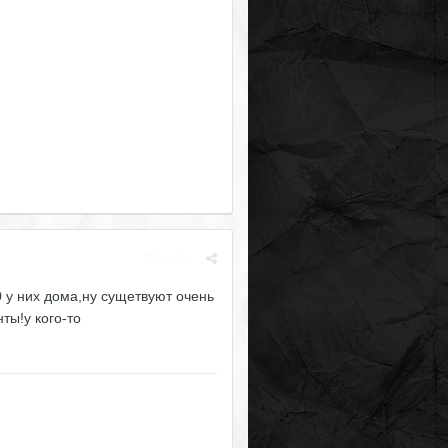
Жалоба
 у них дома,ну сущетвуют очень
ты!у кого-то