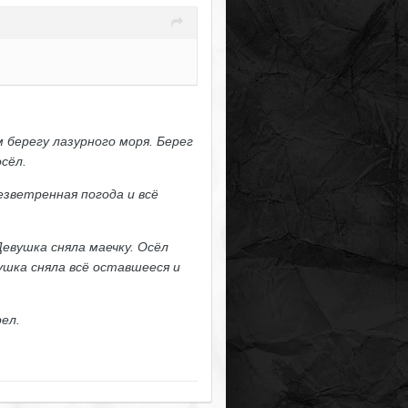
берегу лазурного моря. Берег
осёл.
езветренная погода и всё
Девушка сняла маечку. Осёл
ушка сняла всё оставшееся и
рел.