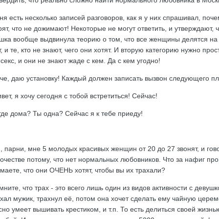
вердить, что реально сложно найти нормального любовника в Моск
ня есть несколько записей разговоров, как я у них спрашивал, поч
рят, что не дожимают! Некоторые не могут ответить, и утверждают, 
шка вообще выдвинула теорию о том, что все женщины делятся на дв
т, и те, кто не знают, чего они хотят. И вторую категорию нужно про
 секс, и они не знают жаде с кем. Да с кем угодно!
че, даю установку! Каждый должен записать вызвон следующего п
ивет, я хочу сегодня с тобой встретиться! Сейчас!
 где дома? Ты одна? Сейчас я к тебе приеду!
, парни, мне 5 молодых красивых женщин от 20 до 27 звонят, и гово
очестве потому, что нет нормальных любовников. Что за нафиг пр
маете, что они ОЧЕНЬ хотят, чтобы вы их трахали?
мните, что трах - это всего лишь один из видов активности с девушк
хал мужик, трахнул её, потом она хочет сделать ему чайную церем
сно умеет вышивать крестиком, и т.п. То есть делиться своей жизнью