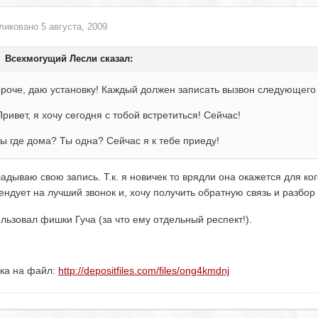
ликовано
5 августа, 2009
Всехмогущий Лесли сказал:
роче, даю установку! Каждый должен записать вызвон следующего
Привет, я хочу сегодня с тобой встретиться! Сейчас!
ты где дома? Ты одна? Сейчас я к тебе приеду!
адываю свою запись. Т.к. я новичек то врядли она окажется для ко
ендует на лучший звонок и, хочу получить обратную связь и разбо
льзовал фишки Гуча (за что ему отдельный респект!).
ка на файл:
http://depositfiles.com/files/ong4kmdnj