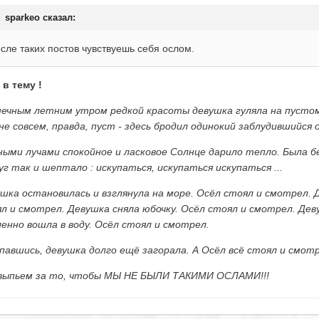
sparkeo сказал:
сле таких постов чувствуешь себя ослом.
 в тему !
ечным летним утром редкой красоты девушка гуляла на пустом 
не совсем, правда, пуст - здесь бродил одинокий заблудившийся 
ыми лучами спокойное и ласковое Солнце дарило тепло. Была б
уг так и шептало : искупаться, искупаться искупаться ...
шка остановилась и взглянула на море. Осёл стоял и смотрел. 
л и смотрел. Девушка сняла юбочку. Осёл стоял и смотрел. Дев
енно вошла в воду. Осёл стоял и смотрел.
павшись, девушка долго ещё загорала. А Осёл всё стоял и смот
 выпьем за то, чтобы МЫ НЕ БЫЛИ ТАКИМИ ОСЛАМИ!!!