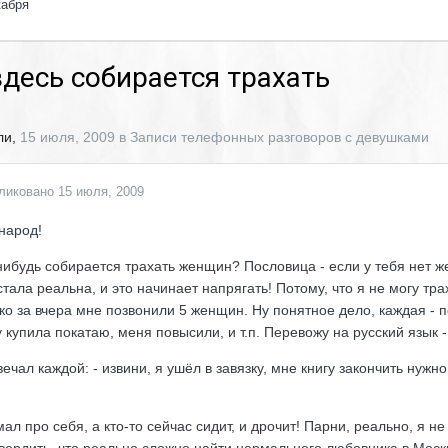
кабря
здесь собирается трахать
ли
,
15 июля, 2009
в
Записи телефонных разговоров с девушками
ликовано
15 июля, 2009
 народ!
нибудь собирается трахать женщин? Пословица - если у тебя нет ж
стала реальна, и это начинает напрягать! Потому, что я не могу трах
ко за вчера мне позвонили 5 женщин. Ну понятное дело, каждая - п
у купила покатаю, меня повысили, и т.п. Перевожу на русский язык 
вечал каждой: - извини, я ушёл в завязку, мне книгу закончить нужн
мал про себя, а кто-то сейчас сидит, и дрочит! Парни, реально, я н