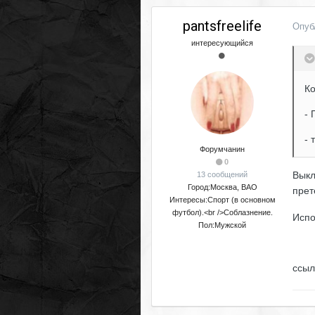
pantsfreelife
Опуб
интересующийся
Ко
- 
- 
Форумчанин
0
Выкл
13 сообщений
Город:
Москва, ВАО
прет
Интересы:
Спорт (в основном
футбол).<br />Соблазнение.
Испо
Пол:
Мужской
ссыл