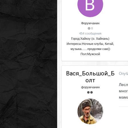
Форумчанин
0
454 сообщения
Город:
Хайкоу (о. Хайнань)
Интересы:
Ночные клубы, Китай,
музыка.......продолжи сам))
Пол:
Мужской
Вася_Большой_Б
Опуб
олт
Лесл
форумчанин
мног
мама