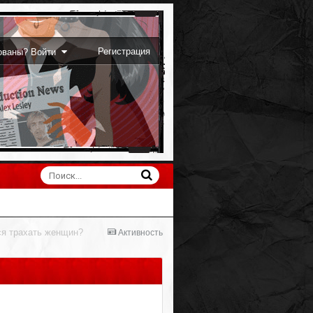
Регистрация
рованы? Войти
ся трахать женщин?
Активность