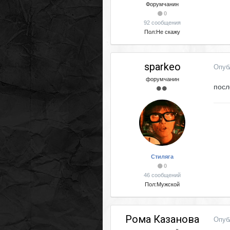
Форумчанин
0
92 сообщения
Пол:
Не скажу
sparkeo
Опуб
форумчанин
посл
Стиляга
0
46 сообщений
Пол:
Мужской
Рома Казанова
Опуб