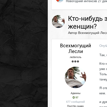
Новогодний интенсив 27 де
Кто-нибудь 
женщин?
Автор
Всехмогущий Лес
Всехмогущий
Опуб
Лесли
Так,
любитель
Кто-
уже 
Толь
тачк
Я от
кем.
Админы
97
и ду
677 сообщений
Пол:
Не скажу