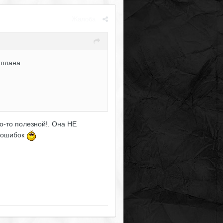
Жалоба
 плана
го-то полезной!. Она НЕ
р ошибок