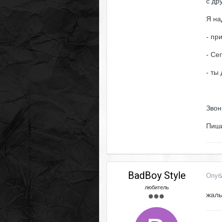
с др
Я на
- пр
- Се
- ты
Звон
Пиш
BadBoy Style
Опуб
любитель
жаль