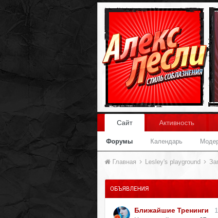
Сайт
Активность
Форумы
Календарь
Моде
Главная
Lesley's playground
За
ОБЪЯВЛЕНИЯ
Ближайшие Тренинги
1