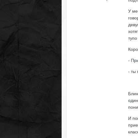
подт
У ме
гово
деву
хотя
тупо
Коро
- Пр
- ты
Блин
один
пони
И по
прие
клас