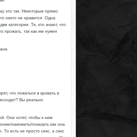
ве!
ему это так. Некоторые прямо
что никто не нравится. Одна
е категории. Те, кто знают, что
сто прожать, так как им нужен
лана
рят, что ложаться в кровать в
оисходит? Вы реально
ой. Они хотят, чтобы к ним
онию/накомить/показать как она
. То есть не просто секс, а секс