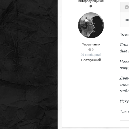
интересующийся
по
Тост
Солн
Форумчанин
0
был 
29 сообщений
Пол:
Мужской
Нежн
вокр
Деву
стоя
медл
Иску
Так