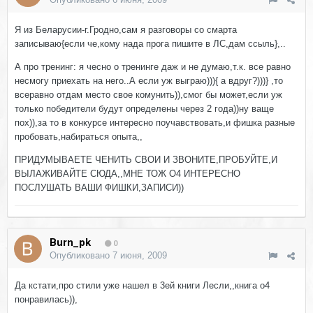
Я из Беларусии-г.Гродно,сам я разговоры со смарта
записываю{если че,кому нада прога пишите в ЛС,дам ссыль},..
А про тренинг: я чесно о тренинге даж и не думаю,т.к. все равно
несмогу приехать на него..А если уж выграю))){ а вдруг?)))} ,то
всеравно отдам место свое комунить)),смог бы может,если уж
только победители будут определены через 2 года))ну ваще
пох)),за то в конкурсе интересно поучавствовать,и фишка разные
пробовать,набираться опыта,,
ПРИДУМЫВАЕТЕ ЧЕНИТЬ СВОИ И ЗВОНИТЕ,ПРОБУЙТЕ,И
ВЫЛАЖИВАЙТЕ СЮДА,,МНЕ ТОЖ О4 ИНТЕРЕСНО
ПОСЛУШАТЬ ВАШИ ФИШКИ,ЗАПИСИ))
Burn_pk
0
Опубликовано
7 июня, 2009
Да кстати,про стили уже нашел в 3ей книги Лесли,,книга о4
понравилась)),