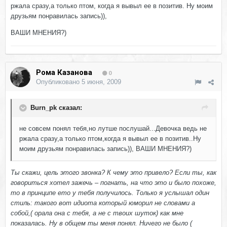
ржала сразу,а только птом, когда я вывыл ее в позитив. Ну моим
друзьям понравилась запись)),
ВАШИ МНЕНИЯ?)
Рома Казанова
0
Опубликовано
5 июня, 2009
Burn_pk сказал:
не совсем понял тебя,но лутше послушай...Девочка ведь не
ржала сразу,а только птом,когда я вывыл ее в позитив..Ну
моим друзьям понравилась запись)), ВАШИ МНЕНИЯ?)
Ты скажи, цель этого звонка? К чему это привело? Если ты, как
говориться хотел зажечь – погнать, на что это и было похоже,
то в принципе eто у тебя получилось. Только я услышал один
стиль: такого вот идиота который юморил не словами а
собой,( орала она с тебя, а не с твоих шуток) как мне
показалась. Ну в общем ты меня понял. Ничего не было (