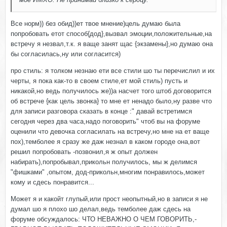
Все норм)) без обид))ет твое мнение)цель думаю была
попробовать етот способ{дод},вызвал эмоции,положительные,на
встречу я незвал,т.к. я ваще занят щас {экзамены},но думаю она
бы согласилась,ну или согласится)
про стиль: я толком незнаю ети все стили шо ты перечислил и их
черты, я пока как-то в своем стиле,ет мой стиль) пусть и
никакой,но ведь получилось же))а насчет того штоб договорится
об встрече {как цель звонка} то мне ет ненадо было,ну разве что
для записи разговора сказать в конце :" давай встретимся
сегодня через два часа,надо поговорить" чтоб вы на форуме
оценили что девочка согласилать на встречу,но мне на ет ваще
пох),темболее я сразу же даж незнал в каком городе она,вот
решил попробовать -позвонил,я ж опыт должен
набирать),попробывал,прикольн получилось, мы ж делимся
"фишками" ,опытом, дод-прикольн,многим понравилось,может
кому и сдесь понравится...
Может я и какойт глупый,или прост неопытный,но в записи я не
думал шо я плохо шо делал,ведь темболее даж сдесь на
форуме обсуждалось: ЧТО НЕВАЖНО О ЧЕМ ГОВОРИТЬ,-