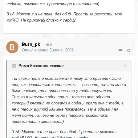
падонка, романтика, провокатора и активиста)
З.Ы. Может я и не прав, без обид. Прости за резкость, моё
ИМХО. Не принимай близко к сердцу.
Burn_pk
0
Опубликовано
5 июня, 2009
Рома Казанова сказал:
Ты скажи, цель этого звонка? К чему это привело? Если
ты, как говориться хотел зажечь – погнать, на что это и
было похоже, то в принципе eто у тебя получилось.
Только я услышал один стиль: такого вот идиота
который юморил не словами а собой,( орала она с тебя, а
не с твоих шуток) как мне показалась. Ну в общем ты
меня понял. Ничего не было ( падонка, романтика,
провокатора и активиста)
З.Ы. Может я и не прав, без обид. Прости за резкость,
моё ИМХО. Не принимай близко к сердцу.