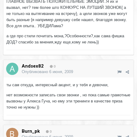
ГЛАВНОЕ ВЫЗВАТЬ ПОЛОЖИТЕЛЬНЫЕ ЭМОЦИИ..Я их и
вызвал, нет? тем более што КОНКУРС НА ЛУТШИЙ ЗВОНОК{ а
не только на вытягивание на встречу}, а цели звонков уже могут
быть разные {я например девушку себе нашел, благодря звонку.
Все для опыта.. УБЕДИЛама?
а где про стили почитать мона,?Особенности?,как сама фишка
ДОД? спасибо за мнения,жду еще,кому не лень))
Andsex82
0
Опубликовано
6 июня, 2009
ты сам откуда, интересный акцент, и у тебя и девочки,
нет возможности записать свои звонки , но пока самые грамотные
вызвоны у Алекса Гуча, но ему эти тренинги в качестве приза
точно не нужны ))
Burn_pk
0
Опубликовано
6 июня, 2009