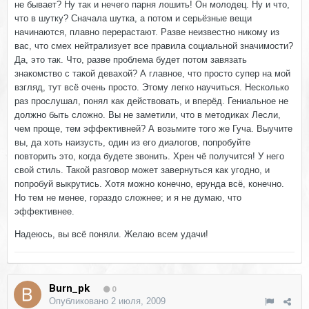
не бывает? Ну так и нечего парня лошить! Он молодец. Ну и что,
что в шутку? Сначала шутка, а потом и серьёзные вещи
начинаются, плавно перерастают. Разве неизвестно никому из
вас, что смех нейтрализует все правила социальной значимости?
Да, это так. Что, разве проблема будет потом завязать
знакомство с такой девахой? А главное, что просто супер на мой
взгляд, тут всё очень просто. Этому легко научиться. Несколько
раз прослушал, понял как действовать, и вперёд. Гениальное не
должно быть сложно. Вы не заметили, что в методиках Лесли,
чем проще, тем эффективней? А возьмите того же Гуча. Выучите
вы, да хоть наизусть, один из его диалогов, попробуйте
повторить это, когда будете звонить. Хрен чё получится! У него
свой стиль. Такой разговор может завернуться как угодно, и
попробуй выкрутись. Хотя можно конечно, ерунда всё, конечно.
Но тем не менее, гораздо сложнее; и я не думаю, что
эффективнее.
Надеюсь, вы всё поняли. Желаю всем удачи!
Burn_pk
0
Опубликовано
2 июля, 2009