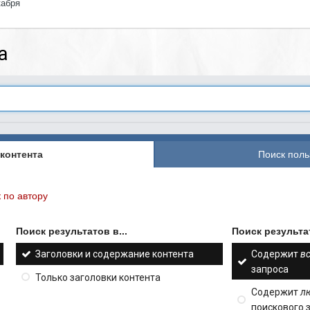
кабря
а
контента
Поиск поль
 по автору
Поиск результатов в...
Поиск результат
Заголовки и содержание контента
Содержит
в
запроса
Только заголовки контента
Содержит
л
поискового 