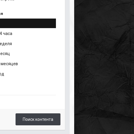
ия
4 часа
неделя
месяц
 месяцев
од
Поиск контента