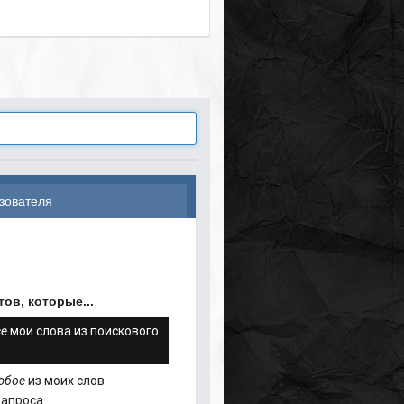
зователя
ов, которые...
се
мои слова из поискового
юбое
из моих слов
запроса