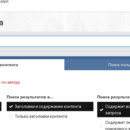
кабря
а
контента
Поиск поль
 по автору
Поиск результатов в...
Поиск результат
Заголовки и содержание контента
Содержит
в
запроса
Только заголовки контента
Содержит
л
поискового 