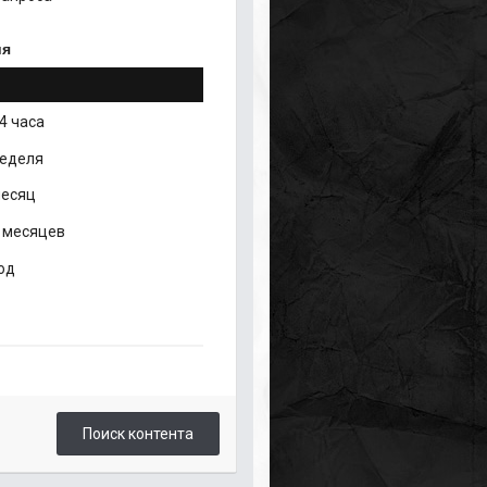
ия
4 часа
неделя
месяц
 месяцев
од
Поиск контента