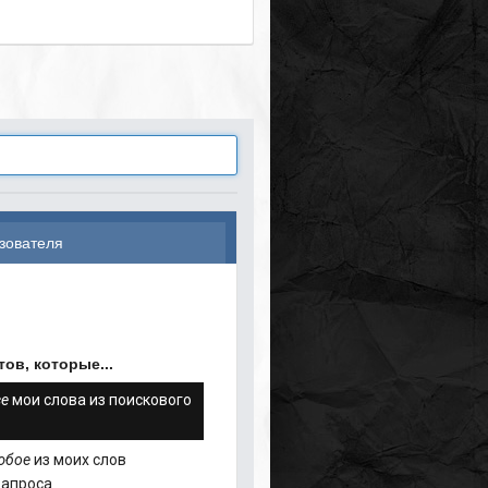
зователя
ов, которые...
се
мои слова из поискового
юбое
из моих слов
запроса