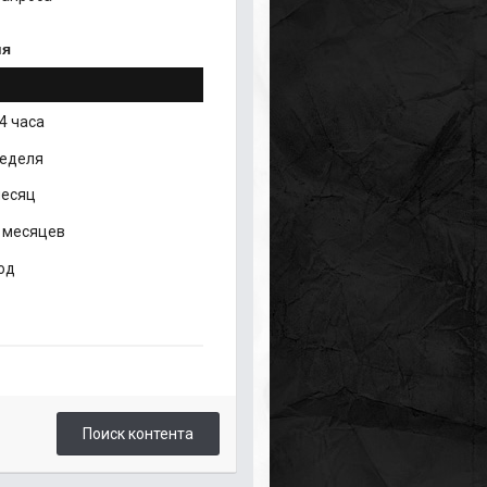
ия
4 часа
неделя
месяц
 месяцев
од
Поиск контента