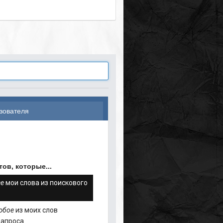
зователя
ов, которые...
се
мои слова из поискового
юбое
из моих слов
запроса