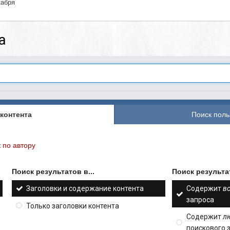
кабря
а
контента
Поиск поль
 по автору
Поиск результатов в...
Поиск результат
Заголовки и содержание контента
Содержит
в
запроса
Только заголовки контента
Содержит
л
поискового 