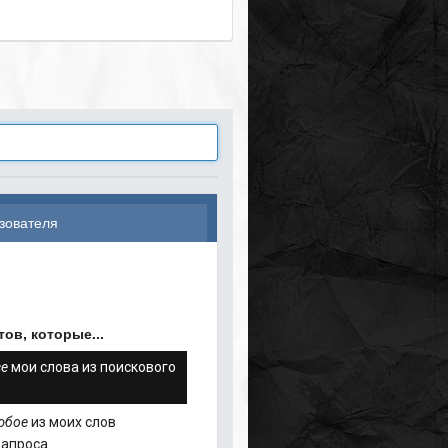
зователя
ов, которые...
се
мои слова из поискового
юбое
из моих слов
запроса