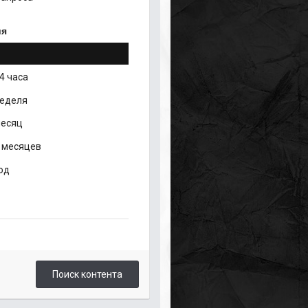
ия
4 часа
неделя
месяц
 месяцев
од
Поиск контента