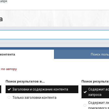
кабря
а
контента
Поиск поль
 по автору
Поиск результатов в...
Поиск результат
Заголовки и содержание контента
Содержит
в
запроса
Только заголовки контента
Содержит
л
поискового 