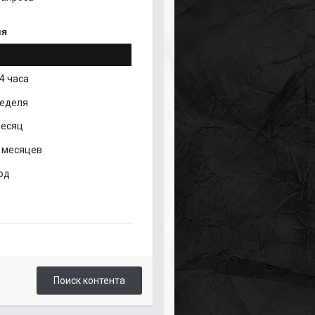
ия
4 часа
неделя
месяц
 месяцев
од
Поиск контента