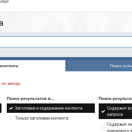
кабря
а
контента
Поиск поль
 по автору
Поиск результатов в...
Поиск результат
Заголовки и содержание контента
Содержит
в
запроса
Только заголовки контента
Содержит
л
поискового 