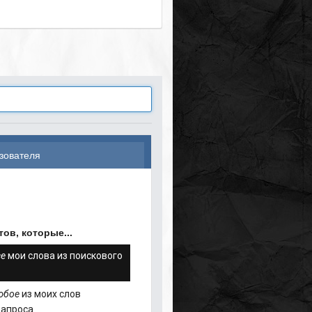
зователя
ов, которые...
се
мои слова из поискового
юбое
из моих слов
запроса