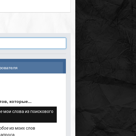
зователя
ов, которые...
се
мои слова из поискового
юбое
из моих слов
запроса