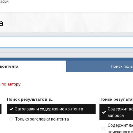
кабря
а
контента
Поиск поль
 по автору
Поиск результатов в...
Поиск результат
Заголовки и содержание контента
Содержит
в
запроса
Только заголовки контента
Содержит
л
поискового 