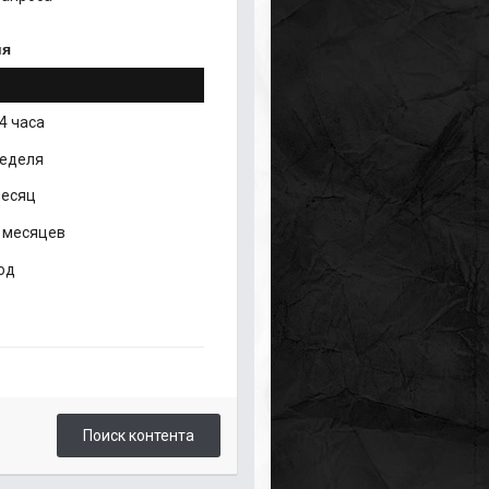
ия
4 часа
неделя
месяц
 месяцев
од
Поиск контента