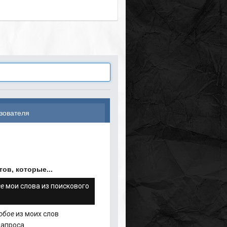
зователя
ов, которые...
се
мои слова из поискового
юбое
из моих слов
запроса