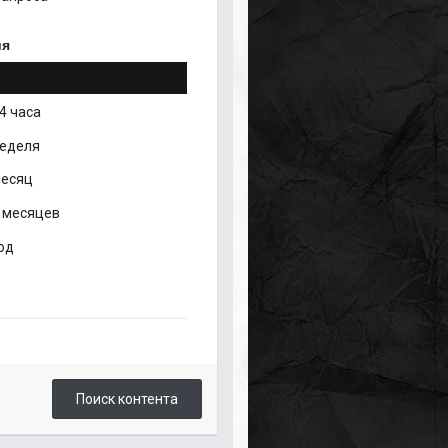
ия
4 часа
неделя
месяц
 месяцев
од
Поиск контента