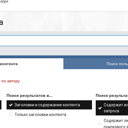
кабря
а
контента
Поиск поль
 по автору
Поиск результатов в...
Поиск результат
Заголовки и содержание контента
Содержит
в
запроса
Только заголовки контента
Содержит
л
поискового 