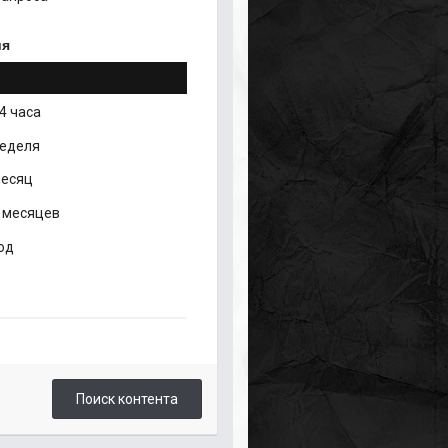
ия
4 часа
неделя
месяц
 месяцев
од
Поиск контента