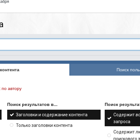
кабря
а
контента
Поиск поль
 по автору
Поиск результатов в...
Поиск результат
Заголовки и содержание контента
Содержит
в
запроса
Только заголовки контента
Содержит
л
поискового 