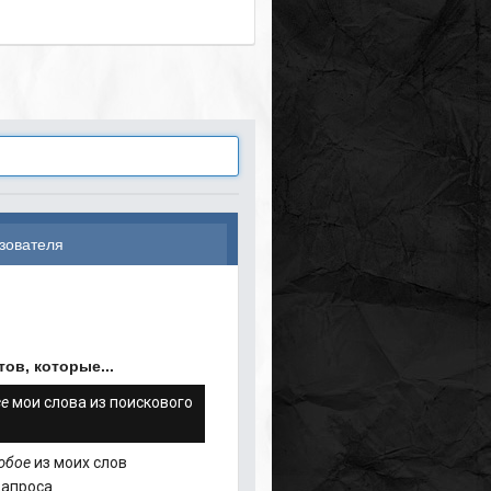
зователя
ов, которые...
се
мои слова из поискового
юбое
из моих слов
запроса