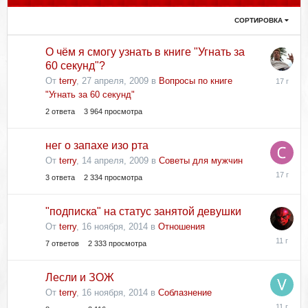
СОРТИРОВКА
О чём я смогу узнать в книге "Угнать за
60 секунд"?
28
От
terry
,
27 апреля, 2009
в
Вопросы по книге
апреля,
"Угнать за 60 секунд"
2009
2
ответа
3 964
просмотра
нег о запахе изо рта
От
terry
,
14 апреля, 2009
в
Советы для мужчин
14
3
ответа
2 334
просмотра
апреля,
2009
"подписка" на статус занятой девушки
От
terry
,
16 ноября, 2014
в
Отношения
17
7
ответов
2 333
просмотра
ноября,
2014
Лесли и ЗОЖ
От
terry
,
16 ноября, 2014
в
Соблазнение
17