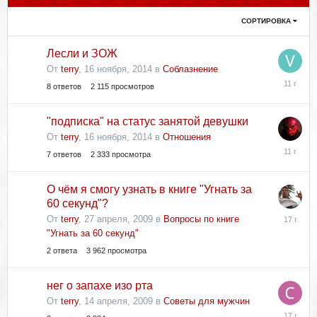
СОРТИРОВКА
Лесли и ЗОЖ
От
terry
,
16 ноября, 2014
в
Соблазнение
17
8
ответов
2 115
просмотров
ноября,
2014
"подписка" на статус занятой девушки
От
terry
,
16 ноября, 2014
в
Отношения
17
7
ответов
2 333
просмотра
ноября,
2014
О чём я смогу узнать в книге "Угнать за
60 секунд"?
28
От
terry
,
27 апреля, 2009
в
Вопросы по книге
апреля,
"Угнать за 60 секунд"
2009
2
ответа
3 962
просмотра
нег о запахе изо рта
От
terry
,
14 апреля, 2009
в
Советы для мужчин
14