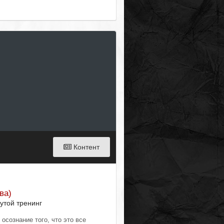
Контент
ва)
утой тренинг
 осознание того, что это все