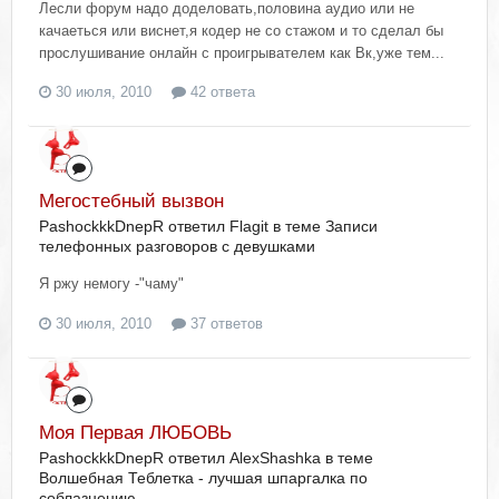
Лесли форум надо доделовать,половина аудио или не
качаеться или виснет,я кодер не со стажом и то сделал бы
прослушивание онлайн с проигрывателем как Вк,уже тем...
30 июля, 2010
42 ответа
Мегостебный вызвон
PashockkkDnepR ответил Flagit в теме
Записи
телефонных разговоров с девушками
Я ржу немогу -"чаму"
30 июля, 2010
37 ответов
Моя Первая ЛЮБОВЬ
PashockkkDnepR ответил AlexShashka в теме
Волшебная Теблетка - лучшая шпаргалка по
соблазнению