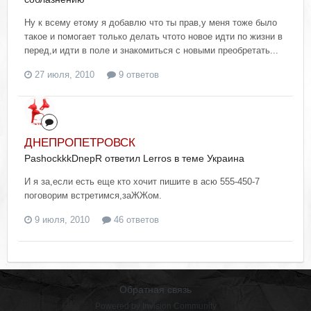
Ну к всему етому я добавлю что ты прав,у меня тоже было
такое и помогает только делать чтото новое идти по жизни в
перед,и идти в поле и знакомиться с новыми преобретать...
27 июля, 2010
9 ответов
ДНЕПРОПЕТРОВСК
PashockkkDnepR ответил Lerros в теме
Украина
И я за,если есть еще кто хочит пишите в асю 555-450-7
поговорим встретимся,заЖЖом.
9 июля, 2010
46 ответов
Обратная связь
Powered by Invision Community