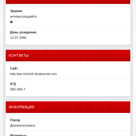
Звание
интересующийся
День рождения
12.07.1990
КОНТАКТЫ
Сайт
http://pa-shockk.livejournal.com
ICQ
555-450-7
ИНФОРМАЦИЯ
Город
Днепропетровск
Интересы