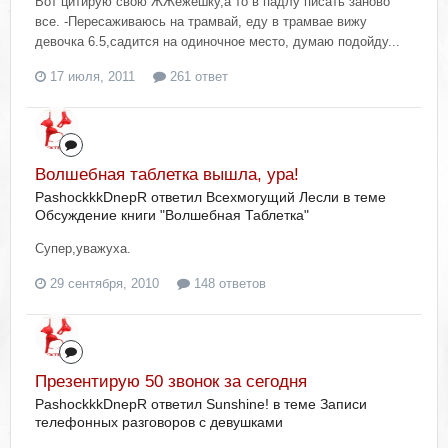
Вот цитирую свою ЖЖежешку,а то в падлу писать заново
все. -Пересаживаюсь на трамвай, еду в трамвае вижу
девочка 6.5,садится на одиночное место, думаю подойду...
17 июля, 2011
261 ответ
Волшебная таблетка вышла, ура!
PashockkkDnepR ответил Всехмогущий Лесли в теме
Обсуждение книги "Волшебная Таблетка"
Супер,уважуха.
29 сентября, 2010
148 ответов
Презентирую 50 звонок за сегодня
PashockkkDnepR ответил Sunshine! в теме
Записи
телефонных разговоров с девушками