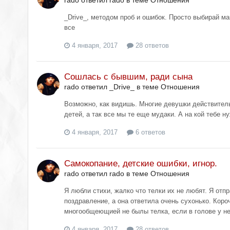
_Drive_, методом проб и ошибок. Просто выбирай м
все
4 января, 2017
28 ответов
Сошлась с бывшим, ради сына
rado ответил _Drive_ в теме
Отношения
Возможно, как видишь. Многие девушки действитель
детей, а так все мы те еще мудаки. А на кой тебе 
4 января, 2017
6 ответов
Самокопание, детские ошибки, игнор.
rado ответил rado в теме
Отношения
Я любли стихи, жалко что телки их не любят. Я отп
поздравление, а она ответила очень сухонько. Короч
многообщеющией не былы телка, если в голове у неё 
4 января, 2017
28 ответов