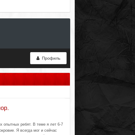
Профиль
ор.
х опытных ребят. В теме я лет 6-7
кровие. Я всегда мог и сейчас