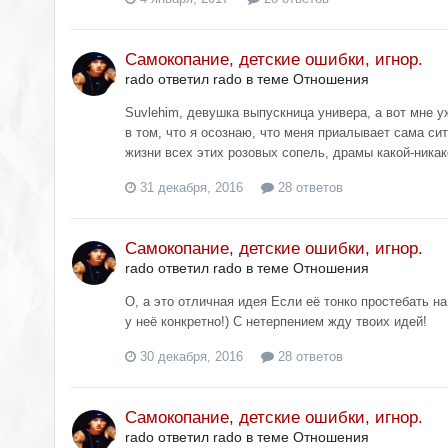
Самокопание, детские ошибки, игнор.
rado ответил rado в теме
Отношения
Suvlehim, девушка выпускница универа, а вот мне у
в том, что я осознаю, что меня приалывает сама сит
жизни всех этих розовых сопель, драмы какой-никако
31 декабря, 2016
28 ответов
Самокопание, детские ошибки, игнор.
rado ответил rado в теме
Отношения
О, а это отличная идея Если её тонко простебать н
у неё конкретно!) С нетерпением жду твоих идей!
30 декабря, 2016
28 ответов
Самокопание, детские ошибки, игнор.
rado ответил rado в теме
Отношения