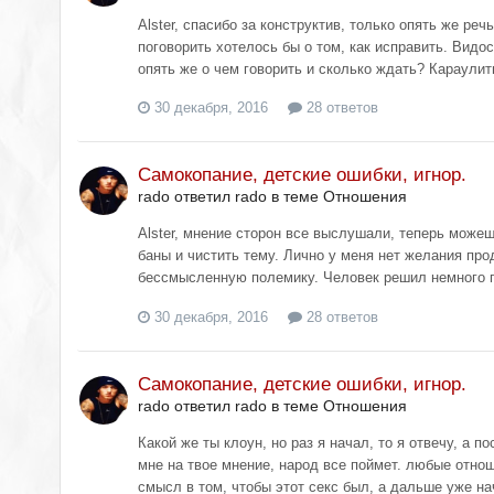
Alster, спасибо за конструктив, только опять же реч
поговорить хотелось бы о том, как исправить. Видос
опять же о чем говорить и сколько ждать? Караулить
30 декабря, 2016
28 ответов
Самокопание, детские ошибки, игнор.
rado ответил rado в теме
Отношения
Alster, мнение сторон все выслушали, теперь може
баны и чистить тему. Лично у меня нет желания пр
бессмысленную полемику. Человек решил немного по
30 декабря, 2016
28 ответов
Самокопание, детские ошибки, игнор.
rado ответил rado в теме
Отношения
Какой же ты клоун, но раз я начал, то я отвечу, а 
мне на твое мнение, народ все поймет. любые отнош
смысл в том, чтобы этот секс был, а дальше уже на