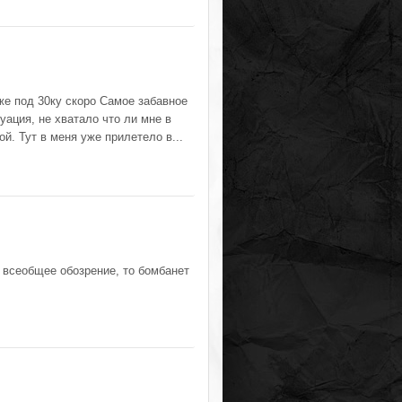
же под 30ку скоро Самое забавное
уация, не хватало что ли мне в
й. Тут в меня уже прилетело в...
а всеобщее обозрение, то бомбанет