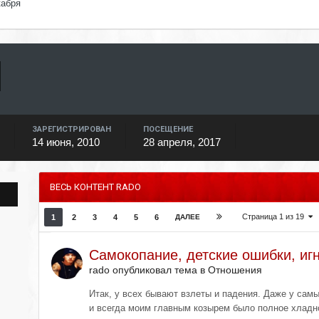
кабря
ЗАРЕГИСТРИРОВАН
ПОСЕЩЕНИЕ
14 июня, 2010
28 апреля, 2017
ВЕСЬ КОНТЕНТ RADO
Страница 1 из 19
1
2
3
4
5
6
ДАЛЕЕ
Самокопание, детские ошибки, игн
rado опубликовал тема в
Отношения
Итак, у всех бывают взлеты и падения. Даже у самы
и всегда моим главным козырем было полное хладно