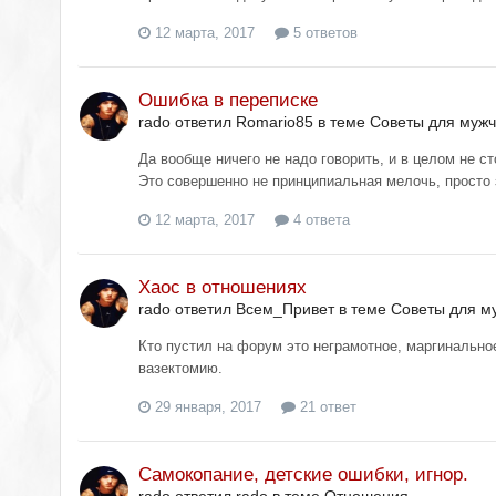
12 марта, 2017
5 ответов
Ошибка в переписке
rado ответил Romario85 в теме
Советы для муж
Да вообще ничего не надо говорить, и в целом не с
Это совершенно не принципиальная мелочь, просто 
12 марта, 2017
4 ответа
Хаос в отношениях
rado ответил Всем_Привет в теме
Советы для м
Кто пустил на форум это неграмотное, маргинальн
вазектомию.
29 января, 2017
21 ответ
Самокопание, детские ошибки, игнор.
rado ответил rado в теме
Отношения