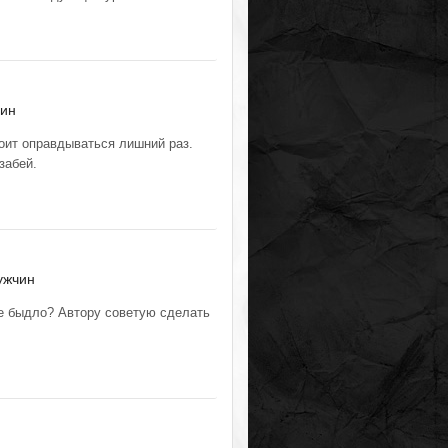
чин
тоит оправдываться лишний раз.
забей.
ужчин
ое быдло? Автору советую сделать