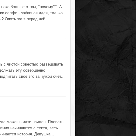
ь пока больше о том, "почему?". А
ик-селфи - забавная идея, только
? Опять же я перед ней...
шь с чистой совестью развешивать
одолжать эту совершенно
дпитать свое эго за чужой счет...
после можешь идти начлен. Плевать
ения начинаются с секса, весь
чинается история. Девушка...