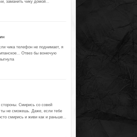
и, заманить чику домой...
ин
сли чика телефон не поднимает, я
Шампанское... Отвез бы вонючую
рыгнула
о стороны. Смирись со совей
 ты не сможешь. Даже, если тебе
сто смирись и живи как и раньше...