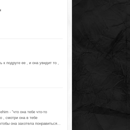
н
 к подруге ее , и она увидит то ,
him - “что она тебе что-то
о , смотри она в тебе
 чтобы она захотела понравиться...