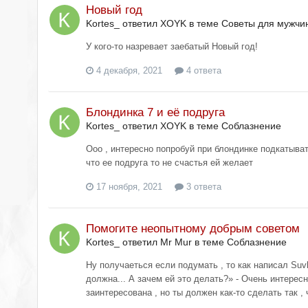
Новый год
Kortes_ ответил XOYK в теме
Советы для мужчи
У кого-то назревает заебатый Новый год!
4 декабря, 2021
4 ответа
Блондинка 7 и её подруга
Kortes_ ответил XOYK в теме
Соблазнение
Ооо , интересно попробуй при блондинке подкатывать
что ее подруга то не счастья ей желает
17 ноября, 2021
3 ответа
Помогите неопытному добрым советом
Kortes_ ответил Mr Mur в теме
Соблазнение
Ну получаеться если подумать , то как написал Suvle
должна... А зачем ей это делать?» - Очень интересн
заинтересована , но ты должен как-то сделать так ,