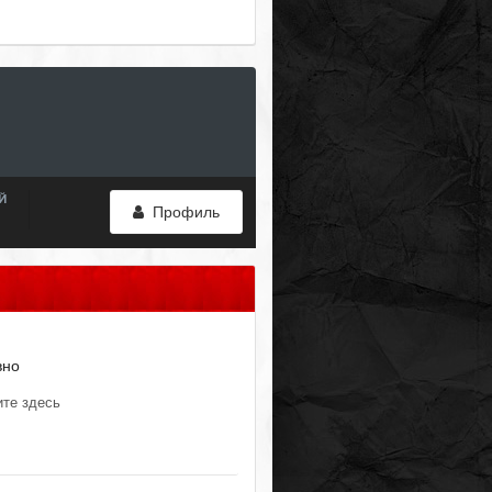
Й
Профиль
вно
ите здесь