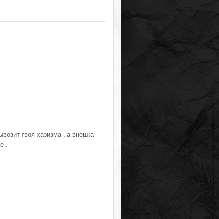
ывозит твоя харизма , а внешка
е .