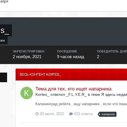
кабря
es_
нин
ЗАРЕГИСТРИРОВАН
ПОСЕЩЕНИЕ
ПОБЕДИТЕЛЬ ДНЕ
2 ноября, 2021
9 часов назад
2
ВЕСЬ КОНТЕНТ KORTES_
Тема для тех, кто ищет напарника
Kortes_ ответил _F.L.Y.E.R_ в теме
Я здесь неда
Калининград ребята , ищу напарника , если что пиш
20 июля, 2022
433 ответа
напарник