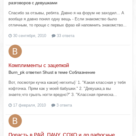
разговоров с девушками
Спасибо за отзывы, ребята. Давно я на форум не заходил... А
вообще я давно понял одну вещь - Если знакомство было
отличным, то проще с первых фраз ей напомнить знакомство...
30 сентября, 2010
33 ответа
Комплименты с зацепкой
Burn_pk ответил Shust в теме
Соблазнение
Вот, посмотри кучка какая) негхиты)` 1. "Kaкaя клaccнaя y тeбя
кoфтoчкa. Пpям кaк y мoeй бaбyшки." 2. "Дeвyшкa,a вы
знaeтe,чтo гpызть нoгти вpeднo?" 3. "Kлaccнaя пpичecкa...
17 февраля, 2010
3 ответа
Попасть в РАЙ, ПАЧУ, СОХО и др.пафосные